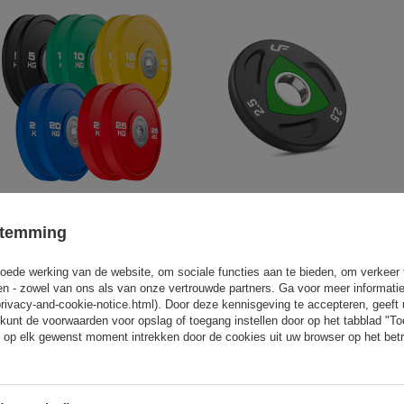
Set polyurethaan (PU) bumpers
Olympisch gewicht polyurethaan
150 kg - UpForm
2.5 kg - UpForm
stemming
1 149,46 €
1 352,31 €
24,96 €
29,36 €
oede werking van de website, om sociale functies aan te bieden, om verkeer
eren - zowel van ons als van onze vertrouwde partners. Ga voor meer informati
privacy-and-cookie-notice.html). Door deze kennisgeving te accepteren, geef
kunt de voorwaarden voor opslag of toegang instellen door op het tabblad "T
 op elk gewenst moment intrekken door de cookies uit uw browser op het betr
Flexibele Bumpergewichten UpForm