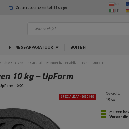
PL
Gratis retourneren tot
14 dagen
IT
FITNESSAPPARATUUR
BUITEN
 halterschijven
Olympische Bumper halterschijven 10 kg – UpForm
ven 10 kg – UpForm
UpForm-10KG
Gewicht:
SPECIALE AANBIEDING
10 kg
Meteen bes
Verzendin