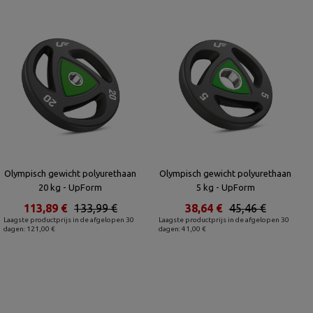
Olympisch gewicht polyurethaan
Olympisch gewicht polyurethaan
20 kg - UpForm
5 kg - UpForm
113,89 €
133,99 €
38,64 €
45,46 €
Laagste productprijs in de afgelopen 30
Laagste productprijs in de afgelopen 30
dagen: 121,00 €
dagen: 41,00 €