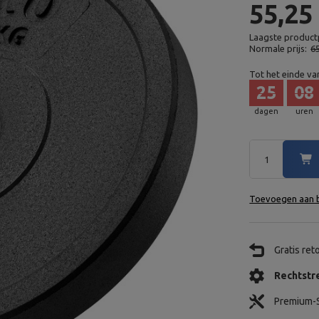
55,25
Laagste productp
Normale prijs:
6
Tot het einde va
25
08
dagen
uren
Toevoegen aan b
Gratis re
Rechtstre
Premium-S