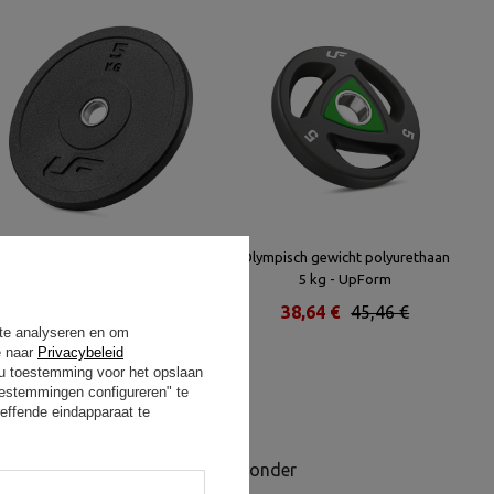
Olympische Bumper
Olympisch gewicht polyurethaan
halterschijven 5 kg – UpForm
5 kg - UpForm
34,00 €
40,00 €
38,64 €
45,46 €
 te analyseren en om
e naar
Privacybeleid
t u toestemming voor het opslaan
oestemmingen configureren" te
effende eindapparaat te
zijn een hoogwaardig product zonder