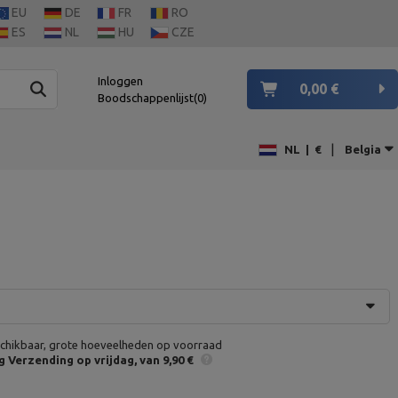
EU
DE
FR
RO
ES
NL
HU
CZE
Inloggen
0,00 €
Boodschappenlijst
0
|
NL
|
€
Belgia
chikbaar, grote hoeveelheden op voorraad
g
Verzending op vrijdag
van 9,90 €