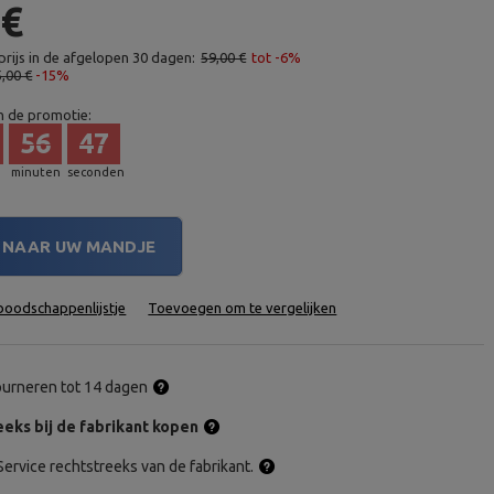
 €
rijs in de afgelopen 30 dagen:
59,00 €
tot -6%
5,00 €
-15%
n de promotie:
56
46
minuten
seconden
NAAR UW MANDJE
oodschappenlijstje
Toevoegen om te vergelijken
tourneren tot 14 dagen
eks bij de fabrikant kopen
ervice rechtstreeks van de fabrikant.