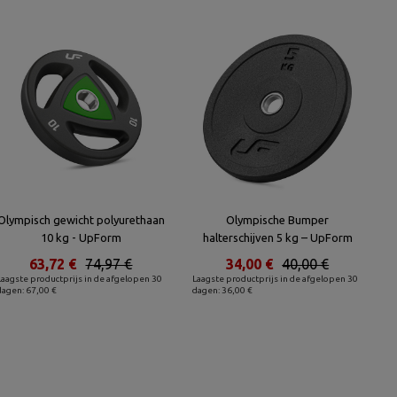
Olympisch gewicht polyurethaan
Olympische Bumper
10 kg - UpForm
halterschijven 5 kg – UpForm
63,72 €
74,97 €
34,00 €
40,00 €
Laagste productprijs in de afgelopen 30
Laagste productprijs in de afgelopen 30
dagen: 67,00 €
dagen: 36,00 €