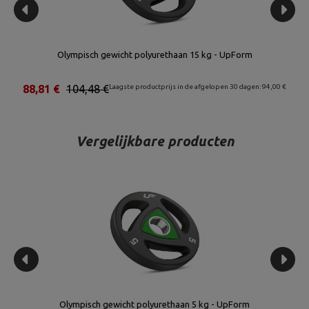
ht polyurethaan 15 kg - UpForm
Olympisch gewicht polyu
ste productprijs in de afgelopen 30 dagen: 94,00 €
18,11 €
21,31 €
Laagste produc
Vergelijkbare producten
Olympisch gewicht polyurethaan 5 kg - UpForm