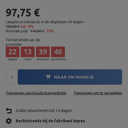
97,75 €
Laagste productprijs in de afgelopen 30 dagen:
104,00 €
tot -6%
Normale prijs:
115,00 €
-15%
Tot het einde van de
promotie:
22
13
39
45
dagen
uren
minuten
seconden
NAAR UW MANDJE
Toevoegen aan boodschappenlijstje
Toevoegen om te vergelijken
Gratis retourneren tot 14 dagen
Rechtstreeks bij de fabrikant kopen