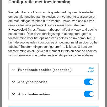
Configuratie met toestemming
stang tegen schade bij het laten vallen.
We gebruiken cookies voor de goede werking van de website,
om sociale functies aan te bieden, om verkeer te analyseren en
OM TE DOWNLOADEN
om marketingactiviteiten uit te voeren - zowel van ons als van
BELANGRIJKE VEILIGHEIDSINFORMATIE
onze vertrouwde partners. Ga voor meer informatie naar
Privacybeleid
(https://www.marbosport.nl/dut-privacy-and-cookie-
notice.html). Door deze kennisgeving te accepteren, geeft u
toestemming voor het opslaan van cookies op uw computer. U
kunt de voorwaarden voor opslag of toegang instellen door op het
tabblad "Toestemmingen configureren" te klikken. U kunt uw
toestemming op elk gewenst moment intrekken door de cookies
uit uw browser op het betreffende eindapparaat te verwijderen.
Technische specificaties
Altijd
Functionele cookies (essentieel)
actief
Gewicht
20 kg
Analytics-cookies
diameter
45 cm
Advertentiecookies
dikte
120 mm