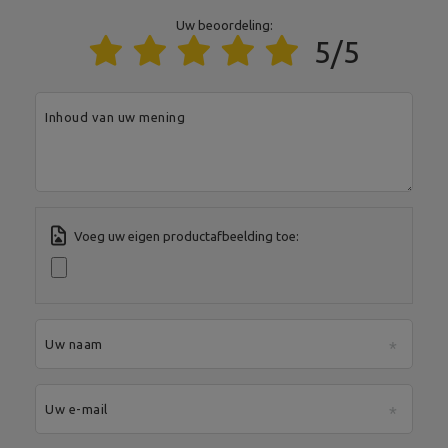
Uw beoordeling:
5/5
Entiteit verantwoordelijk voor dit product in de EU
Adres:
Boczna 41
Postcode:
27-200
Inhoud van uw mening
MARBO Ulikowski
Stad:
Starachowice
Fabrikant
Spółka Komandytowa
Land:
Poland
Je e-mailadres:
serwis@marbosport.eu
Voeg uw eigen productafbeelding toe:
Uw naam
Uw e-mail