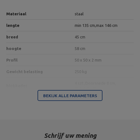
Materiaal
staal
lengte
min 135 cm,
max 146 cm
breed
45 cm
hoogte
58 cm
Profil
50 x 50 x 2 mm
Gewicht belasting
250 kg
4 szt.,
Doorsnede 8 cm,
blokkades
EVA-schuim
BEKIJK ALLE PARAMETERS
Gewicht
20 kg
Rugleuning hoek
0°,-8°, -15°, -22°, -28°
Beensteun aanpassing
4 items
Schrijf uw mening
Model
MS-L110 2.0