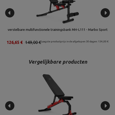
rt
verstelbare multifunctionele trainingsbank MH-L111 - Marbo Sport
S
00 €
126,65 €
149,00 €
Laagste productprijs in de afgelopen 30 dagen: 134,00 €
1
Vergelijkbare producten