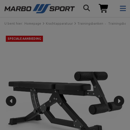
U bent hier:
Homepage
Krachtapparatuur
Trainingsbanken
Trainingsban
SPECIALE AANBIEDING