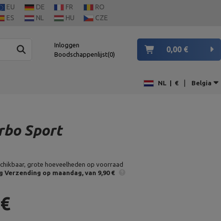
EU
DE
FR
RO
ES
NL
HU
CZE
Inloggen
0,00 €
Boodschappenlijst
0
|
NL
|
€
Belgia
rbo Sport
chikbaar, grote hoeveelheden op voorraad
g
Verzending op maandag
van 9,90 €
 €