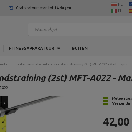
PL
Gratis retourneren tot
14 dagen
IT
FITNESSAPPARATUUR
BUITEN
menten
Bouten voor elastieken weerstandstraining (2st) MFT-A022 - Marbo Sport
ndstraining (2st) MFT-A022 - Ma
A022
Meteen bes
Verzendin
42,00