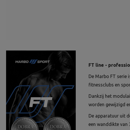
FT line - professi
De Marbo FT serie i
fitnessclubs en spo
Dankzij het modulai
worden gewijzigd en
De apparatuur uit d
een wanddikte van 