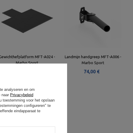
Gewichthefplatform MFT-A024 -
Landmijn handgreep MFT-A006 -
Marbo Sport
Marbo Sport
966,00 €
74,00 €
 te analyseren en om
e naar
Privacybeleid
t u toestemming voor het opslaan
oestemmingen configureren" te
effende eindapparaat te