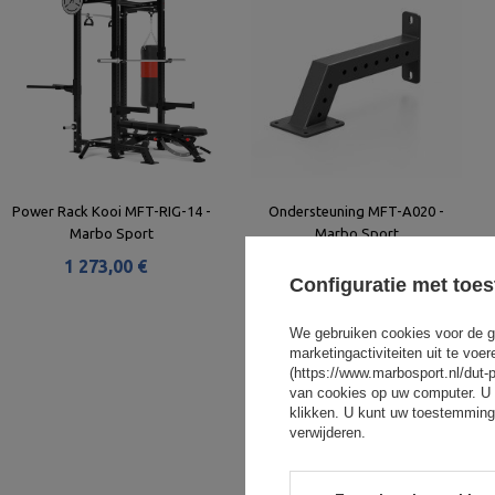
Power Rack Kooi MFT-RIG-14 -
Ondersteuning MFT-A020 -
Marbo Sport
Marbo Sport
1 273,00 €
100,00 €
Configuratie met toe
We gebruiken cookies voor de g
marketingactiviteiten uit te vo
(https://www.marbosport.nl/dut-
van cookies op uw computer. U 
klikken. U kunt uw toestemming
verwijderen.