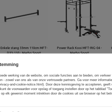
Enkele stang 33mm 110cm MFT-
Power Rack Kooi MFT-RIG-04 -
D33-110 - Marbo Sport
Marbo Sport
55,00 €
1 244,00 €
stemming
oede werking van de website, om sociale functies aan te bieden, om verkeer
eren - zowel van ons als van onze vertrouwde partners. Ga voor meer informati
privacy-and-cookie-notice.html). Door deze kennisgeving te accepteren, geef
kunt de voorwaarden voor opslag of toegang instellen door op het tabblad "T
 op elk gewenst moment intrekken door de cookies uit uw browser op het betr