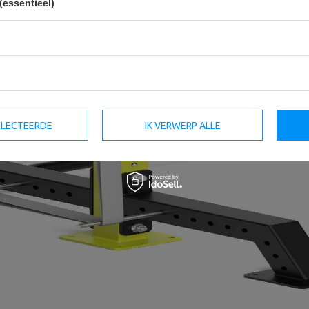
(essentieel)
SELECTEERDE
IK VERWERP ALLE