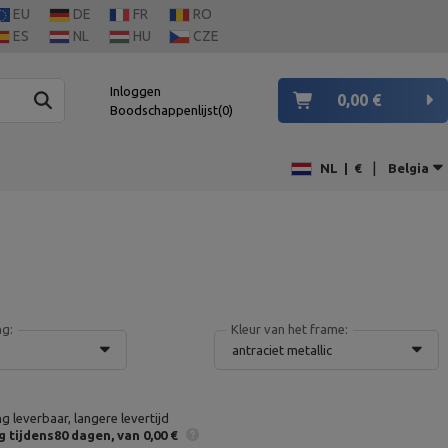
EU
DE
FR
RO
ES
NL
HU
CZE
Inloggen
0,00 €
Boodschappenlijst
0
|
NL
|
€
Belgia
ng:
Kleur van het frame:
antraciet metallic
ng leverbaar, langere levertijd
g
tijdens80 dagen
van 0,00 €