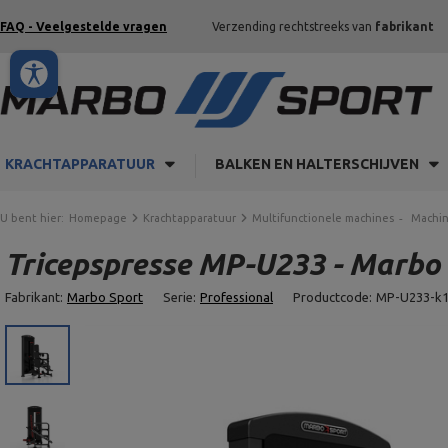
FAQ - Veelgestelde vragen
Verzending rechtstreeks van
fabrikant
KRACHTAPPARATUUR
BALKEN EN HALTERSCHIJVEN
U bent hier:
Homepage
Krachtapparatuur
Multifunctionele machines
Machin
Tricepspresse MP-U233 - Marbo
Fabrikant:
Marbo Sport
Serie:
Professional
Productcode:
MP-U233-k1