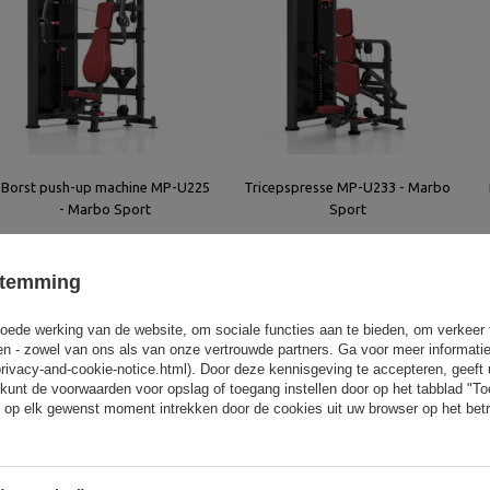
Borst push-up machine MP-U225
Tricepspresse MP-U233 - Marbo
- Marbo Sport
Sport
2 522,00 €
2 522,00 €
stemming
oede werking van de website, om sociale functies aan te bieden, om verkeer
eren - zowel van ons als van onze vertrouwde partners. Ga voor meer informati
privacy-and-cookie-notice.html). Door deze kennisgeving te accepteren, geef
kunt de voorwaarden voor opslag of toegang instellen door op het tabblad "T
 op elk gewenst moment intrekken door de cookies uit uw browser op het betr
Tricepsmachine MP-U233
Als je op zoek bent naar absoluut compr