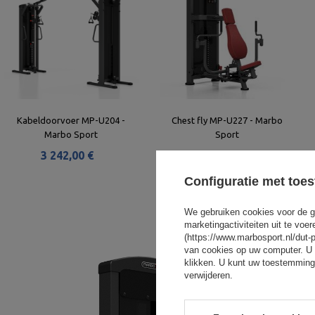
Kabeldoorvoer MP-U204 -
Chest fly MP-U227 - Marbo
Marbo Sport
Sport
3 242,00 €
2 522,00 €
Configuratie met toe
We gebruiken cookies voor de g
marketingactiviteiten uit te vo
(https://www.marbosport.nl/dut-
van cookies op uw computer. U 
klikken. U kunt uw toestemming
verwijderen.