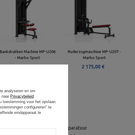
Bankdrukken Machine MP-U206
Ruderzugmaschine MP-U207 -
- Marbo Sport
Marbo Sport
2 162,00 €
2 175,00 €
 te analyseren en om
e naar
Privacybeleid
t u toestemming voor het opslaan
oestemmingen configureren" te
effende eindapparaat te
omisloze oplossingen, als je apparatuur