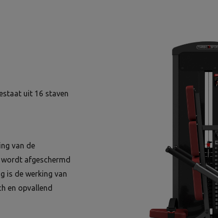
staat uit 16 staven
zing van de
lf wordt afgeschermd
g is de werking van
sch en opvallend