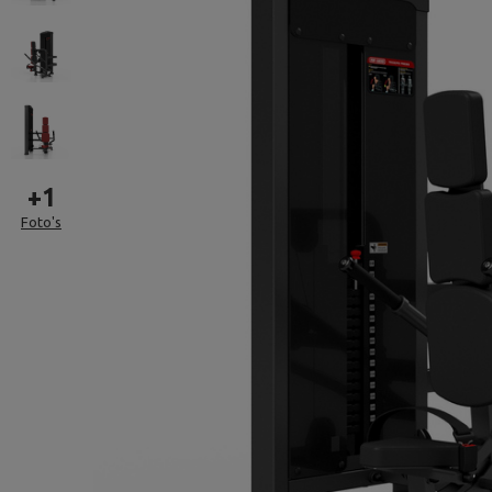
+
1
Foto's