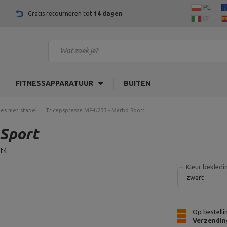
PL
Gratis retourneren tot
14 dagen
IT
FITNESSAPPARATUUR
BUITEN
es met stapel
Tricepspresse MP-U233 - Marbo Sport
 Sport
t4
Kleur bekledi
zwart
Op bestelli
Verzendin