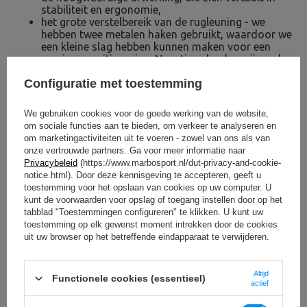
stabiliteit en ergonomie,
het grote verstelbereik van de rugleuning - we
hebben twee metalen haken gebruikt, waardoor we
een kleine slag hebben kunnen maken voor een
precieze positionering. Negatieve hoeken zijn ook
beschikbaar!
Configuratie met toestemming
Uitbreidbaar met extra accessoires - maak er een
combo van voor kracht- en duurtraining.
We gebruiken cookies voor de goede werking van de website,
om sociale functies aan te bieden, om verkeer te analyseren en
om marketingactiviteiten uit te voeren - zowel van ons als van
onze vertrouwde partners. Ga voor meer informatie naar
Privacybeleid
(https://www.marbosport.nl/dut-privacy-and-cookie-
notice.html). Door deze kennisgeving te accepteren, geeft u
toestemming voor het opslaan van cookies op uw computer. U
kunt de voorwaarden voor opslag of toegang instellen door op het
tabblad "Toestemmingen configureren" te klikken. U kunt uw
toestemming op elk gewenst moment intrekken door de cookies
uit uw browser op het betreffende eindapparaat te verwijderen.
Altijd
Functionele cookies (essentieel)
actief