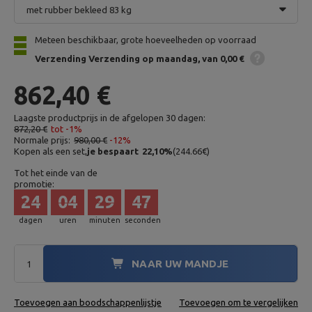
met rubber bekleed 83 kg
Meteen beschikbaar, grote hoeveelheden op voorraad
Verzending
Verzending op maandag
van 0,00 €
862,40 €
Laagste productprijs in de afgelopen 30 dagen:
872,20 €
tot -1%
Normale prijs:
980,00 €
-12%
Kopen als een set,
je bespaart
22,10
%
(
244.66
€
)
Tot het einde van de
promotie:
24
04
29
46
dagen
uren
minuten
seconden
NAAR UW MANDJE
Toevoegen aan boodschappenlijstje
Toevoegen om te vergelijken