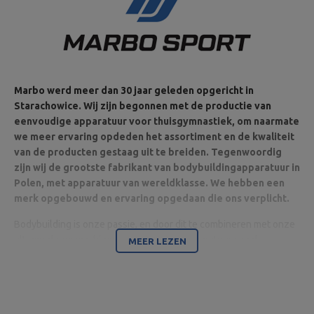
Gewicht: ~ 7 kg,
Sluiting: 2 ster sluiting,
Diameter van de ruimte voor
de halterschijf: 30 mm
Entiteit verantwoordelijk voor dit product in de EU
Marbo werd meer dan 30 jaar geleden opgericht in
Starachowice. Wij zijn begonnen met de productie van
Adres:
Boczna 41
eenvoudige apparatuur voor thuisgymnastiek, om naarmate
Postcode:
27-200
MARBO Ulikowski
Stad:
Starachowice
we meer ervaring opdeden het assortiment en de kwaliteit
Fabrikant
Spółka Komandytowa
Land:
Poland
van de producten gestaag uit te breiden. Tegenwoordig
Je e-mailadres:
zijn wij de grootste fabrikant van bodybuildingapparatuur in
serwis@marbosport.eu
Polen, met apparatuur van wereldklasse. We hebben een
merk opgebouwd en ervaring opgedaan die ons verplicht.
Bodybuilding is onze passie, en door dit te combineren met onze
ultramoderne machines zijn wij in staat apparatuur van de
MEER LEZEN
hoogste kwaliteit te leveren, gemaakt met aandacht voor detail
en vooral met uw comfort en veiligheid in het achterhoofd.
Het bedrijf is gevestigd in Starachowice in het woiwodschap
Świętokrzyskie. Hier bevinden zich het kantoor en de productie-