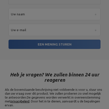
Dikte: 25mm,
Materiaal: grijs gietijzer,
Uw naam
Type halterschijf: gietijzer,
Gewichtsplaat 5 kg MW-O5-
Gewichtstolerantie: ~ 5%,
kier
Gewicht: 5 kg,
Boringdiameter: 31 mm,
Uw e-mail
Diameter: 22 cm
Dikte: 40mm,
Materiaal: grijs gietijzer,
EEN MENING STUREN
Type halterschijf: gietijzer,
Gewichtsplaat 10 kg MW-
Gewichtstolerantie: ~ 5%,
O10-kier
Gewicht: 10 kg,
Boringdiameter: 31 mm,
Diameter: 26 cm
Materiaal: staal,
Heb je vragen? We zullen binnen 24 uur
Bijpassende handgrepen:
reageren
diameter 30 mm,
Veerslot,
Veerslot fi30 mm MA-Z006
Corrosiebescherming:
Als de bovenstaande beschrijving niet voldoende is voor u, stuur ons
galvanisch zink,
dan uw vraag over dit product. We zullen proberen zo snel mogelijk
Staafdiameter: 4 mm,
te antwoorden.
De gegevens worden verwerkt in overeenstemming
Binnendiameter: 30 mm
met
privacybeleid
. Door het in te dienen, aanvaardt u de bepalingen
ervan.
Lengte handgreep: 12 cm,