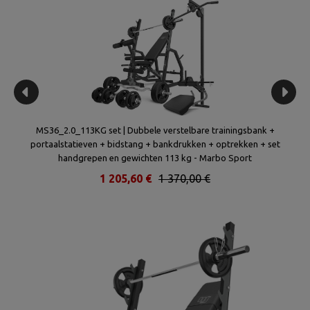
) +
MS36_2.0_113KG set | Dubbele verstelbare trainingsbank +
MS6
portaalstatieven + bidstang + bankdrukken + optrekken + set
en 
handgrepen en gewichten 113 kg - Marbo Sport
1 205,60 €
1 370,00 €