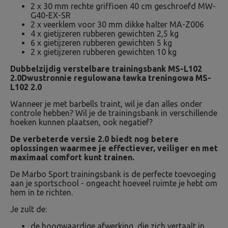
2 x 30 mm rechte griffioen 40 cm geschroefd MW-
G40-EX-SR
2 x veerklem voor 30 mm dikke halter MA-Z006
4 x gietijzeren rubberen gewichten 2,5 kg
6 x gietijzeren rubberen gewichten 5 kg
2 x gietijzeren rubberen gewichten 10 kg
Dubbelzijdig verstelbare trainingsbank MS-L102
2.0Dwustronnie regulowana ławka treningowa MS-
L102 2.0
Wanneer je met barbells traint, wil je dan alles onder
controle hebben? Wil je de trainingsbank in verschillende
hoeken kunnen plaatsen, ook negatief?
De verbeterde versie 2.0 biedt nog betere
oplossingen waarmee je effectiever, veiliger en met
maximaal comfort kunt trainen.
De Marbo Sport trainingsbank is de perfecte toevoeging
aan je sportschool - ongeacht hoeveel ruimte je hebt om
hem in te richten.
Je zult de:
de hoogwaardige afwerking, die zich vertaalt in