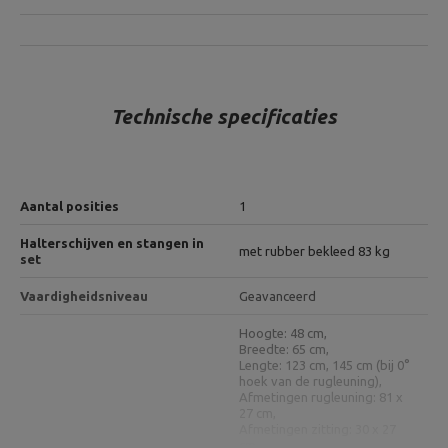
Technische specificaties
Aantal posities
1
Halterschijven en stangen in
met rubber bekleed 83 kg
set
Vaardigheidsniveau
Geavanceerd
Hoogte: 48 cm,
Breedte: 65 cm,
Lengte: 123 cm, 145 cm (bij 0°
hoek van de rugleuning),
Afmetingen rugleuning: 81 x
27 cm,
Afmetingen zitting: 30 x 27
cm,