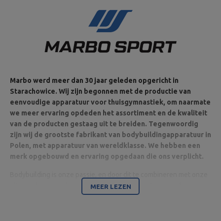
Marbo werd meer dan 30 jaar geleden opgericht in
Starachowice. Wij zijn begonnen met de productie van
eenvoudige apparatuur voor thuisgymnastiek, om naarmate
we meer ervaring opdeden het assortiment en de kwaliteit
van de producten gestaag uit te breiden. Tegenwoordig
zijn wij de grootste fabrikant van bodybuildingapparatuur in
Polen, met apparatuur van wereldklasse. We hebben een
merk opgebouwd en ervaring opgedaan die ons verplicht.
Bodybuilding is onze passie, en door dit te combineren met onze
ultramoderne machines zijn wij in staat apparatuur van de
MEER LEZEN
hoogste kwaliteit te leveren, gemaakt met aandacht voor detail
en vooral met uw comfort en veiligheid in het achterhoofd.