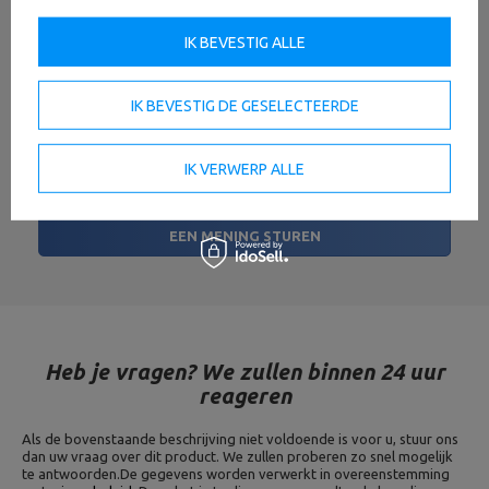
IK BEVESTIG ALLE
Uw naam
IK BEVESTIG DE GESELECTEERDE
IK VERWERP ALLE
Uw e-mail
EEN MENING STUREN
Heb je vragen? We zullen binnen 24 uur
reageren
Als de bovenstaande beschrijving niet voldoende is voor u, stuur ons
dan uw vraag over dit product. We zullen proberen zo snel mogelijk
te antwoorden.
De gegevens worden verwerkt in overeenstemming