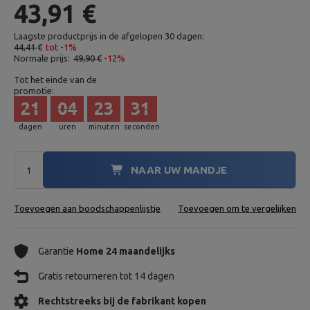
43,91 €
Laagste productprijs in de afgelopen 30 dagen:
44,41 €
tot -1%
Normale prijs:
49,90 €
-12%
Tot het einde van de
promotie:
21
04
23
30
dagen
uren
minuten
seconden
NAAR UW MANDJE
Toevoegen aan boodschappenlijstje
Toevoegen om te vergelijken
Garantie
Home 24 maandelijks
Gratis retourneren tot 14 dagen
Rechtstreeks bij de fabrikant kopen