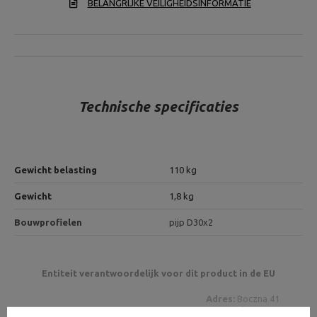
BELANGRIJKE VEILIGHEIDSINFORMATIE
Technische specificaties
Gewicht belasting
110 kg
Gewicht
1,8 kg
Bouwprofielen
pijp D30x2
Entiteit verantwoordelijk voor dit product in de EU
Adres:
Boczna 41
Postcode:
27-200