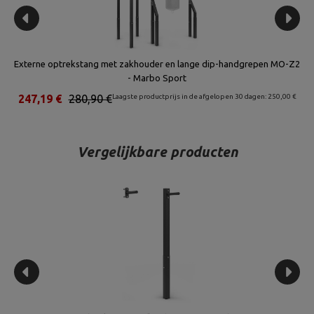
Externe optrekstang met zakhouder en lange dip-handgrepen MO-Z2
- Marbo Sport
€
247,19 €
280,90 €
Laagste productprijs in de afgelopen 30 dagen: 250,00 €
4
Vergelijkbare producten