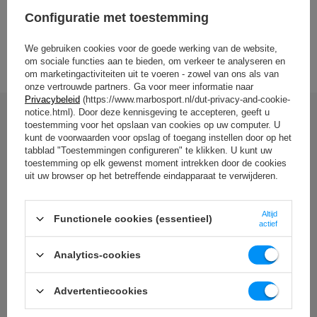
MARBO Ulikowski
Stad:
Starachowice
Fabrikant
Configuratie met toestemming
Spółka Komandytowa
Land:
Poland
Je e-mailadres:
BEKIJK ALLE PARAMETERS
serwis@marbosport.eu
We gebruiken cookies voor de goede werking van de website,
om sociale functies aan te bieden, om verkeer te analyseren en
om marketingactiviteiten uit te voeren - zowel van ons als van
onze vertrouwde partners. Ga voor meer informatie naar
Privacybeleid
(https://www.marbosport.nl/dut-privacy-and-cookie-
notice.html). Door deze kennisgeving te accepteren, geeft u
toestemming voor het opslaan van cookies op uw computer. U
Schrijf uw mening
kunt de voorwaarden voor opslag of toegang instellen door op het
tabblad "Toestemmingen configureren" te klikken. U kunt uw
Uw beoordeling:
toestemming op elk gewenst moment intrekken door de cookies
5/5
uit uw browser op het betreffende eindapparaat te verwijderen.
Altijd
Functionele cookies (essentieel)
Inhoud van uw mening
actief
Analytics-cookies
Advertentiecookies
Voeg uw eigen productafbeelding toe: