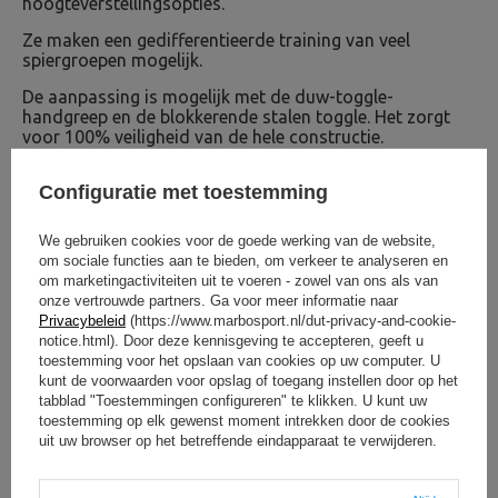
hoogteverstellingsopties.
Ze maken een gedifferentieerde training van veel
spiergroepen mogelijk.
De aanpassing is mogelijk met de duw-toggle-
handgreep en de blokkerende stalen toggle. Het zorgt
voor 100% veiligheid van de hele constructie.
De rubberen buffers worden gebruikt om geluiden te
Configuratie met toestemming
dempen en de impact van de griffioen te dempen. De
profielstructuur van 40x40 mm bereikt een maximale
sterkte van 250 kg en de kunststof voetjes maken geen
We gebruiken cookies voor de goede werking van de website,
krassen op de vloer.
om sociale functies aan te bieden, om verkeer te analyseren en
om marketingactiviteiten uit te voeren - zowel van ons als van
MH-S201 statieven kunnen afzonderlijk of in een
onze vertrouwde partners. Ga voor meer informatie naar
trainingsbankset worden gebruikt. Dit bewijst hun
Privacybeleid
(https://www.marbosport.nl/dut-privacy-and-cookie-
buitengewone functionaliteit. Bereik een maximale
notice.html). Door deze kennisgeving te accepteren, geeft u
sterkte van 250 kg dankzij de stevige profielen van
toestemming voor het opslaan van cookies op uw computer. U
40x40 mm waaruit de structuur bestaat. De kunststof
kunt de voorwaarden voor opslag of toegang instellen door op het
voetjes voorkomen krassen op de vloer. Zie zelf hoe
tabblad "Toestemmingen configureren" te klikken. U kunt uw
veelzijdig de MH-S201 racks zijn!
toestemming op elk gewenst moment intrekken door de cookies
uit uw browser op het betreffende eindapparaat te verwijderen.