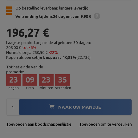
Op bestelling leverbaar, langere levertijd
Verzending
tijdens26 dagen
van 9,90 €
196,27 €
Laagste productprijs in de afgelopen 30 dagen:
208,00 €
tot -6%
Normale prijs:
250,90 €
-22%
Kopen als een set,
je bespaart
10,38
%
(
22.73
€
)
Tot het einde van de
promotie:
23
09
23
33
dagen
uren
minuten
seconden
NAAR UW MANDJE
Toevoegen aan boodschappenlijstje
Toevoegen om te vergelijken