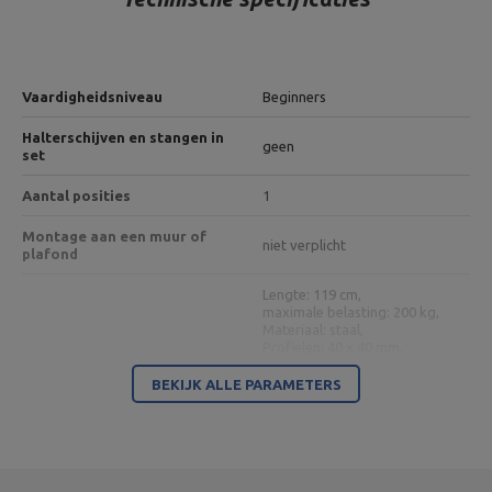
Vaardigheidsniveau
Beginners
Halterschijven en stangen in
geen
set
Aantal posities
1
Montage aan een muur of
niet verplicht
plafond
Lengte: 119 cm,
maximale belasting: 200 kg,
Materiaal: staal,
Profielen: 40 x 40 mm,
Rugleuningverstelling: 9
standen (-22 °, 0 °, 15 °, 25 °,
BEKIJK ALLE PARAMETERS
35 °, 45 °, 56 °, 67 °, 84 °),
Dubbelzijdig verstelbare
Stoelverstelling: 3 standen,
halterbank MH-L114
Breedte: 40 cm,
Gewicht: 14 kg,
Finish: pulverlakering,
Afmetingen rugleuning: 81 x