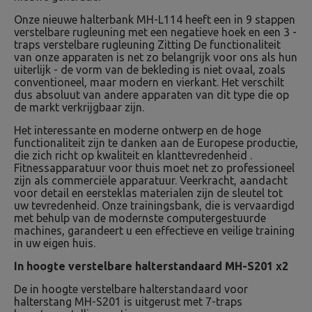
Onze nieuwe halterbank MH-L114 heeft een in 9 stappen
verstelbare rugleuning met een negatieve hoek en een 3 -
traps verstelbare rugleuning Zitting De functionaliteit
van onze apparaten is net zo belangrijk voor ons als hun
uiterlijk - de vorm van de bekleding is niet ovaal, zoals
conventioneel, maar modern en vierkant. Het verschilt
dus absoluut van andere apparaten van dit type die op
de markt verkrijgbaar zijn.
Het interessante en moderne ontwerp en de hoge
functionaliteit zijn te danken aan de Europese productie,
die zich richt op kwaliteit en klanttevredenheid .
Fitnessapparatuur voor thuis moet net zo professioneel
zijn als commerciële apparatuur. Veerkracht, aandacht
voor detail en eersteklas materialen zijn de sleutel tot
uw tevredenheid. Onze trainingsbank, die is vervaardigd
met behulp van de modernste computergestuurde
machines, garandeert u een effectieve en veilige training
in uw eigen huis.
In hoogte verstelbare halterstandaard MH-S201 x2
De in hoogte verstelbare halterstandaard voor
halterstang MH-S201 is uitgerust met 7-traps