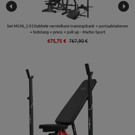
cott
Set MS36_2.0 | Dubbele verstelbare trainingsbank + portaalstatieven
Se
+ bidstang + press + pull-up - Marbo Sport
675,75 €
767,90 €