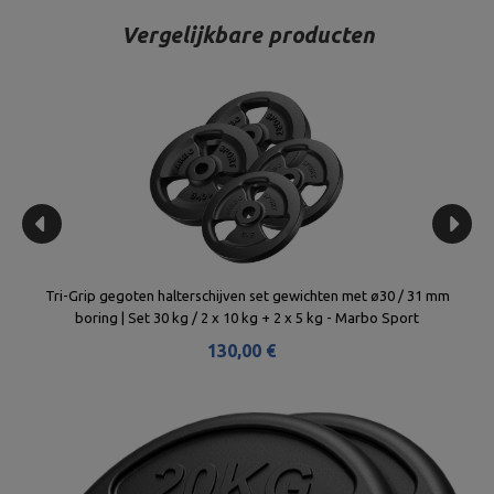
Vergelijkbare producten
ng |
Tri-Grip gegoten halterschijven set gewichten met ø30 / 31 mm
Sla
boring | Set 30 kg / 2 x 10 kg + 2 x 5 kg - Marbo Sport
130,00 €