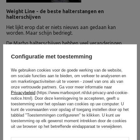
Weight Line - de beste halterstangen en
halterschijven
Het lijkt erop dat er niets nieuws aan gedaan kan
worden. Maar schijn bedriegt.
De Marbo halterschijven hebben veel veranderingen
ondergaan. Het totaal gewijzigde en originele uiterlijk
van de halterschijven met drie diameters, die ideaal zijn
Configuratie met toestemming
aangepast aan onze halterstangen, en de gewijzigde,
hoge kwaliteit is voldoende reden om de nieuwe serie te
We gebruiken cookies voor de goede werking van de website,
creëren.
om sociale functies aan te bieden, om verkeer te analyseren en
om marketingactiviteiten uit te voeren - zowel van ons als van
onze vertrouwde partners. Ga voor meer informatie naar
OM TE DOWNLOADEN
Privacybeleid
(https://www.marbosport.nl/dut-privacy-and-cookie-
notice.html). Door deze kennisgeving te accepteren, geeft u
BELANGRIJKE VEILIGHEIDSINFORMATIE
toestemming voor het opslaan van cookies op uw computer. U
kunt de voorwaarden voor opslag of toegang instellen door op het
tabblad "Toestemmingen configureren" te klikken. U kunt uw
toestemming op elk gewenst moment intrekken door de cookies
uit uw browser op het betreffende eindapparaat te verwijderen.