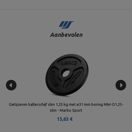
Aanbevolen
5-
Gietijzeren halterschijf 15 kg met ø31 mm boring MW-O15-kier -
Sla
Marbo Sport
82,50 €