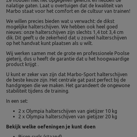
Ze houden niet het opgegeven gewicht en hebben de
nalatige gaten. Laat u overtuigen dat de kwaliteit van
Marbo staat voor het comfort en de cultuur van trainen!
We willen precies bieden wat u verwacht: de dikst
mogelijke halterschijven. We hebben ook heel goed
nieuws: onze halterschijven zijn slechts 1,4 tot 3,4 cm
dik. Dit geeft u de zekerheid dat u zoveel halterschijven
op het handvat kunt plaatsen als u wilt.
Wij werken samen met de grote en professionele Poolse
gieterij, dus u heeft de garantie dat u het hoogwaardige
product krijgt .
U kunt er zeker van zijn dat Marbo-Sport halterschijven
de beste keuze zijn. Het centrale gat past perfect bij de
handgrepen die we maken. Het garandeert de ongewone
stabiliteit tijdens de training.
In een set:
2 x Olympia halterschijven van gietijzer 10 kg
2 x Olympia halterschijven van gietijzer 20 kg
Bekijk welke oefeningen je kunt doen
Bicep curls (staand)