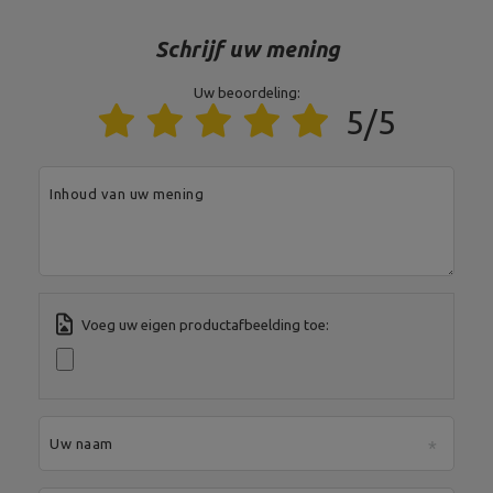
Adres:
Boczna 41
Schrijf uw mening
Postcode:
27-200
Stad:
Starachowice
Land:
Poland
Uw beoordeling:
MARBO Ulikowski
Je e-mailadres:
Fabrikant
5/5
Spółka Komandytowa
serwis@marbosport.eu
Verantwoordelijke
MARBO Ulikowski
Adres:
BOCZNA 41
entiteit
Spółka Komandytowa
Postcode:
27-200
Stad:
Starachowice
Land:
Poland
Inhoud van uw mening
Je e-mailadres:
serwis@marbosport.eu
Voeg uw eigen productafbeelding toe:
Uw naam