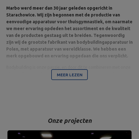
Marbo werd meer dan 30 jaar geleden opgericht in
Starachowice. Wij zijn begonnen met de productie van
eenvoudige apparatuur voor thuisgymnastiek, om naarmate
we meer ervaring opdeden het assortiment en de kwaliteit
van de producten gestaag uit te breiden. Tegenwoordig
zijn wij de grootste fabrikant van bodybuildingapparatuur in
Polen, met apparatuur van wereldklasse. We hebben een
merk opgebouwd en ervaring opgedaan die ons verplicht.
Bodybuilding is onze passie, en door dit te combineren met onze
ultramoderne machines zijn wij in staat apparatuur van de
MEER LEZEN
hoogste kwaliteit te leveren, gemaakt met aandacht voor detail
en vooral met uw comfort en veiligheid in het achterhoofd.
Het bedrijf is gevestigd in Starachowice in het woiwodschap
Świętokrzyskie. Hier bevinden zich het kantoor en de productie-
en opslaghallen. Dit is de basis van waaruit alle vormen van
Onze projecten
internetverkoop en klantcontact worden aangestuurd, en van
waaruit zendingen voor individuele klanten en partnershops
vertrekken. Op de bedrijfskaart beginnen alle wegen vanuit