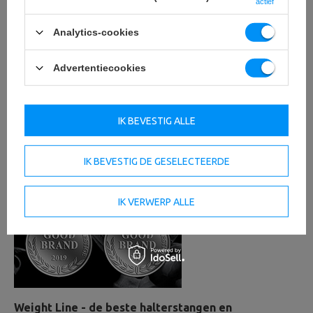
actief
om te verplaatsen.
Ze zijn aangepast aan het gewicht van het doel en
Analytics-cookies
garanderen een veilig transport.
Advertentiecookies
IK BEVESTIG ALLE
IK BEVESTIG DE GESELECTEERDE
IK VERWERP ALLE
Weight Line - de beste halterstangen en