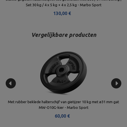
Set 30 kg / 4 x 5 kg + 4 x 2,5 kg - Marbo Sport
130,00 €
Vergelijkbare producten
-
Met rubber beklede halterschijf van gietijzer 10 kg met ø31 mm gat
G
MW-O10G-kier - Marbo Sport
60,00 €