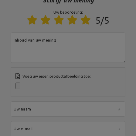
Schrijf uw mening
Uw beoordeling:
5/5
Entiteit verantwoordelijk voor dit product in de EU
Adres:
Boczna 41
Postcode:
27-200
Inhoud van uw mening
Stad:
Starachowice
Land:
Poland
MARBO Ulikowski
Je e-mailadres:
Fabrikant
Spółka Komandytowa
serwis@marbosport.eu
Verantwoordelijke
MARBO Ulikowski
Adres:
BOCZNA 41
entiteit
Spółka Komandytowa
Postcode:
27-200
Stad:
Starachowice
Voeg uw eigen productafbeelding toe:
Land:
Poland
Je e-mailadres:
serwis@marbosport.eu
Uw naam
Uw e-mail