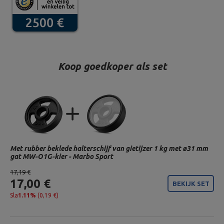
Koop goedkoper als set
Met rubber beklede halterschijf van gietijzer 1 kg met ø31 mm
gat MW-O1G-kier - Marbo Sport
17,19 €
17,00 €
BEKIJK SET
Sla
1.11%
(0,19 €)