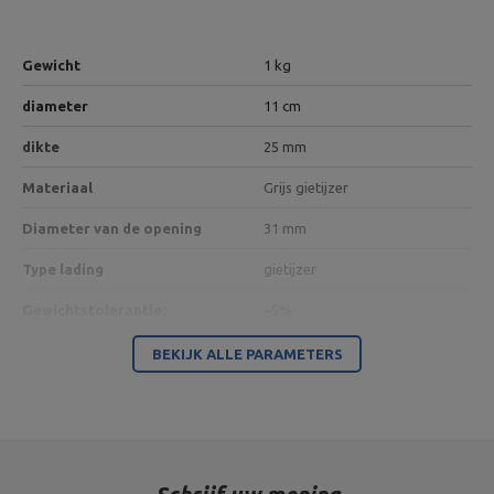
Gewicht
1 kg
diameter
11 cm
dikte
25 mm
Materiaal
Grijs gietijzer
Diameter van de opening
31 mm
Type lading
gietijzer
Gewichtstolerantie:
~5%
BEKIJK ALLE PARAMETERS
Wymiary paczki