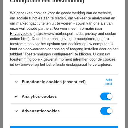
Configuratie met toestemming
voorkomen.
We gebruiken cookies voor de goede werking van de website,
OM TE DOWNLOADEN
om sociale functies aan te bieden, om verkeer te analyseren en
om marketingactiviteiten uit te voeren - zowel van ons als van
BELANGRIJKE VEILIGHEIDSINFORMATIE
onze vertrouwde partners. Ga voor meer informatie naar
Privacybeleid
(https://www.marbosport.nl/dut-privacy-and-cookie-
notice.html). Door deze kennisgeving te accepteren, geeft u
toestemming voor het opslaan van cookies op uw computer. U
kunt de voorwaarden voor opslag of toegang instellen door op het
tabblad "Toestemmingen configureren" te klikken. U kunt uw
toestemming op elk gewenst moment intrekken door de cookies
uit uw browser op het betreffende eindapparaat te verwijderen.
Technische specificaties
Altijd
Functionele cookies (essentieel)
actief
hoogte
1858 mm
Analytics-cookies
breed
1406 mm
Advertentiecookies
lengte
1197 mm
Gewicht
186 kg