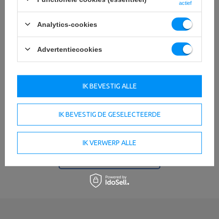
actief
Analytics-cookies
Gewicht
15 kg
Advertentiecookies
diameter
45 cm
dikte
90 mm
IK BEVESTIG ALLE
Materiaal
granulat gumowy
Diameter van de opening
51 mm
IK BEVESTIG DE GESELECTEERDE
Type lading
gumowe
Gewichtstolerantie:
~5%
IK VERWERP ALLE
BEKIJK ALLE PARAMETERS
Entiteit verantwoordelijk voor dit product in de EU
Adres:
Boczna 41
Postcode:
27-200
Stad:
Starachowice
Land:
Poland