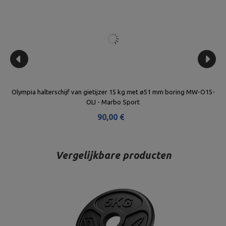
20-
Olympia halterschijf van gietijzer 15 kg met ø51 mm boring MW-O15-
Oly
OLI - Marbo Sport
90,00 €
Vergelijkbare producten