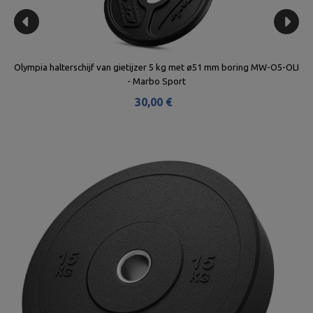
-OLI
Olympia halterschijf van gietijzer 15 kg met ø51 mm boring MW-O15-
O
OLI - Marbo Sport
90,00 €