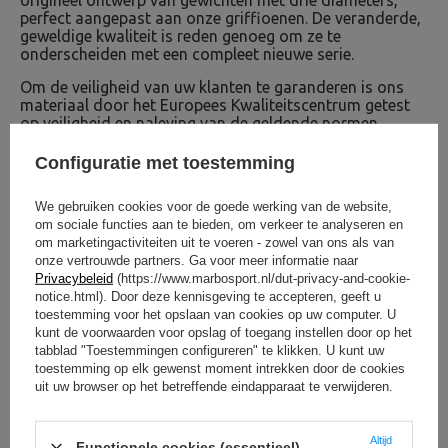
perfect aangepast aan onze griffioenen. De veranderde,
geweldige kwaliteit is reden genoeg om ze te
onderscheiden met een compleet nieuwe serie.
Om de veiligheid van uw klanten te garanderen is ons
materiaal door het Europees Kwaliteitscentrum getest
op veiligheid en naleving van de geldende normen.
Als resultaat van deze tests hebben wij het
Configuratie met toestemming
Veiligheidscertificaat en het Top Security Certificaat
voor de Weight serie ontvangen.
We gebruiken cookies voor de goede werking van de website,
om sociale functies aan te bieden, om verkeer te analyseren en
om marketingactiviteiten uit te voeren - zowel van ons als van
OM TE DOWNLOADEN
onze vertrouwde partners. Ga voor meer informatie naar
Privacybeleid
(https://www.marbosport.nl/dut-privacy-and-cookie-
BELANGRIJKE VEILIGHEIDSINFORMATIE
notice.html). Door deze kennisgeving te accepteren, geeft u
toestemming voor het opslaan van cookies op uw computer. U
kunt de voorwaarden voor opslag of toegang instellen door op het
tabblad "Toestemmingen configureren" te klikken. U kunt uw
toestemming op elk gewenst moment intrekken door de cookies
uit uw browser op het betreffende eindapparaat te verwijderen.
Technische specificaties
Altijd
Functionele cookies (essentieel)