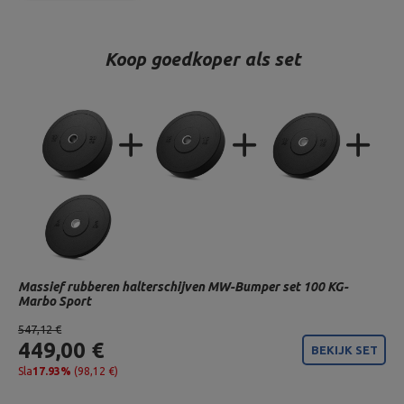
Koop goedkoper als set
Massief rubberen halterschijven MW-Bumper set 100 KG-
Marbo Sport
547,12 €
449,00 €
BEKIJK SET
Sla
17.93%
(98,12 €)