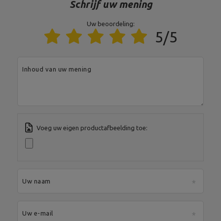
Schrijf uw mening
MARBO Ulikowski
Je e-mailadres:
Fabrikant
Spółka Komandytowa
serwis@marbosport.eu
Verantwoordelijke
MARBO Ulikowski
Adres:
BOCZNA 41
Uw beoordeling:
entiteit
Spółka Komandytowa
Postcode:
27-200
5/5
Stad:
Starachowice
Land:
Poland
Je e-mailadres:
serwis@marbosport.eu
Inhoud van uw mening
Voeg uw eigen productafbeelding toe:
Uw naam
Uw e-mail