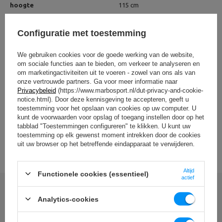
hoogte
115 cm
breed
114 cm
Configuratie met toestemming
lengte
114 cm
We gebruiken cookies voor de goede werking van de website,
Gewicht
68 kg
om sociale functies aan te bieden, om verkeer te analyseren en
om marketingactiviteiten uit te voeren - zowel van ons als van
Gewicht belasting
800 kg
onze vertrouwde partners. Ga voor meer informatie naar
Privacybeleid
(https://www.marbosport.nl/dut-privacy-and-cookie-
12 x MP-A001 2.0,
22,5 cm,
notice.html). Door deze kennisgeving te accepteren, geeft u
Ruimte voor halterschijven
diameter 50 mm
toestemming voor het opslaan van cookies op uw computer. U
kunt de voorwaarden voor opslag of toegang instellen door op het
Plaats voor barbells
4 stuks.,
diameter 51 mm
tabblad "Toestemmingen configureren" te klikken. U kunt uw
toestemming op elk gewenst moment intrekken door de cookies
BEKIJK ALLE PARAMETERS
2
Benodigde ruimte
1,29 m
uit uw browser op het betreffende eindapparaat te verwijderen.
Profil
125 x 60 x 3 mm
Altijd
Functionele cookies (essentieel)
actief
Kleur van het frame
zwart
Schrijf uw mening
Analytics-cookies
Entiteit verantwoordelijk voor dit product in de EU
Uw beoordeling: