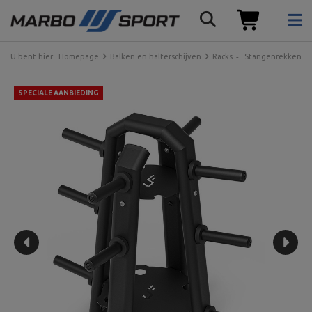
U bent hier:
Homepage
Balken en halterschijven
Racks
Stangenrekken
SPECIALE AANBIEDING