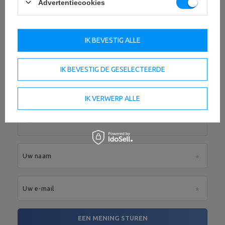
Advertentiecookies
5/5
Adres:
Boczna 41
Postcode:
27-200
MARBO Ulikowski
Stad:
Starachowice
Fabrikant
Spółka Komandytowa
Land:
Poland
IK BEVESTIG ALLE
Inhoud van uw mening
Je e-mailadres:
serwis@marbosport.eu
IK BEVESTIG DE GESELECTEERDE
IK VERWERP ALLE
Voeg uw eigen productafbeelding toe:
Uw naam
Uw e-mail
EEN MENING STUREN