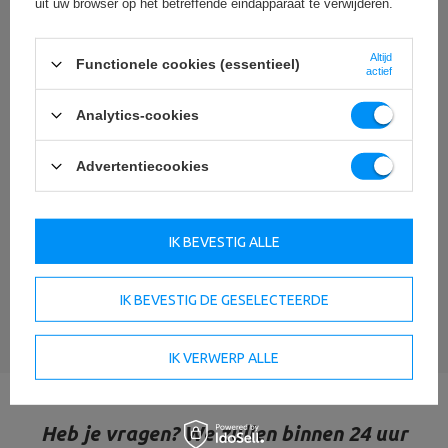
uit uw browser op het betreffende eindapparaat te verwijderen.
Altijd
Functionele cookies (essentieel)
actief
Voeg uw eigen productafbeelding toe:
Analytics-cookies
Advertentiecookies
Uw naam
IK BEVESTIG ALLE
Uw e-mail
IK BEVESTIG DE GESELECTEERDE
EEN MENING STUREN
IK VERWERP ALLE
Heb je vragen? We zullen binnen 24 uur