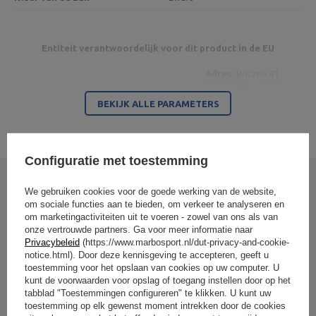
Entiteit verantwoordelijk voor dit product in de EU
Adres:
Boczna 41
Postcode:
27-200
Stad:
Starachowice
BEKIJK ALLE PARAMETERS
Land:
Poland
MARBO Ulikowski
Je e-mailadres:
Fabrikant
Spółka Komandytowa
serwis@marbosport.eu
Verantwoordelijke
MARBO Ulikowski
Adres:
BOCZNA 41
entiteit
Spółka Komandytowa
Postcode:
27-200
Configuratie met toestemming
Stad:
Starachowice
Land:
Poland
Je e-mailadres:
Schrijf uw mening
We gebruiken cookies voor de goede werking van de website,
serwis@marbosport.eu
om sociale functies aan te bieden, om verkeer te analyseren en
om marketingactiviteiten uit te voeren - zowel van ons als van
Uw beoordeling:
onze vertrouwde partners. Ga voor meer informatie naar
5/5
Privacybeleid
(https://www.marbosport.nl/dut-privacy-and-cookie-
notice.html). Door deze kennisgeving te accepteren, geeft u
toestemming voor het opslaan van cookies op uw computer. U
kunt de voorwaarden voor opslag of toegang instellen door op het
Inhoud van uw mening
tabblad "Toestemmingen configureren" te klikken. U kunt uw
toestemming op elk gewenst moment intrekken door de cookies