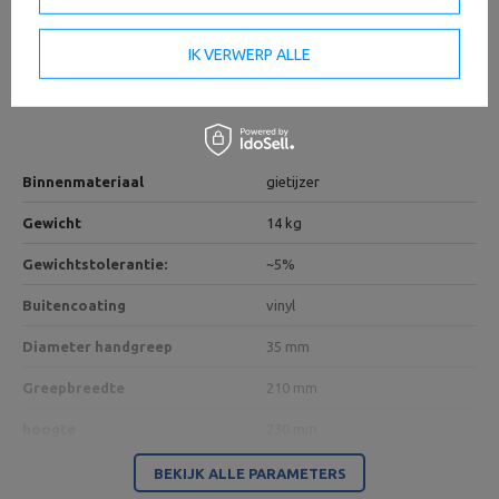
IK VERWERP ALLE
Technische specificaties
Binnenmateriaal
gietijzer
Gewicht
14 kg
Gewichtstolerantie:
~5%
Buitencoating
vinyl
Diameter handgreep
35 mm
Greepbreedte
210 mm
hoogte
230 mm
BEKIJK ALLE PARAMETERS