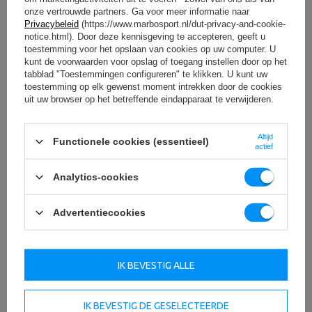
onze vertrouwde partners. Ga voor meer informatie naar
Privacybeleid
(https://www.marbosport.nl/dut-privacy-and-cookie-
notice.html). Door deze kennisgeving te accepteren, geeft u
toestemming voor het opslaan van cookies op uw computer. U
kunt de voorwaarden voor opslag of toegang instellen door op het
tabblad "Toestemmingen configureren" te klikken. U kunt uw
toestemming op elk gewenst moment intrekken door de cookies
uit uw browser op het betreffende eindapparaat te verwijderen.
Altijd
Functionele cookies (essentieel)
actief
Analytics-cookies
Advertentiecookies
OM TE DOWNLOADEN
BELANGRIJKE VEILIGHEIDSINFORMATIE
IK BEVESTIG ALLE
IK BEVESTIG DE GESELECTEERDE