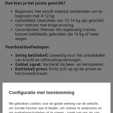
Hoe kies je het juiste gewicht?
Beginners: Het wordt meestal aanbevolen om te
beginnen met 4-12 kg.
Gemiddeld: Gewichten van 12-16 kg zijn geschikt
voor mensen met enige ervaring.
Gevorderden: Mensen die regelmatig trainen,
kunnen kettlebells gebruiken die 16 kg of meer
wegen.
Voorbeeldoefeningen:
Swing kettlebell:
Geweldig voor het ontwikkelen
van kracht en uithoudingsvermogen.
Goblet squat:
Versterkt de been- en kernspieren.
Kettlebell press:
Richt zich op op de armen en
het bovenlichaam.
Configuratie met toestemming
We gebruiken cookies voor de goede werking van de website,
om sociale functies aan te bieden, om verkeer te analyseren en
om marketingactiviteiten uit te voeren - zowel van ons als van