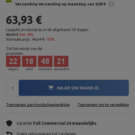
Verzending
Verzending op maandag
van 9,90 €
63,93 €
Laagste productprijs in de afgelopen 30 dagen:
68,00 €
tot -6%
Normale prijs:
75,21 €
-15%
Tot het einde van de
promotie:
22
18
48
20
dagen
uren
minuten
seconden
NAAR UW MANDJE
Toevoegen aan boodschappenlijstje
Toevoegen om te vergelijken
Garantie
Full Commercial 24 maandelijks
Gratis retourneren tot 14 dagen