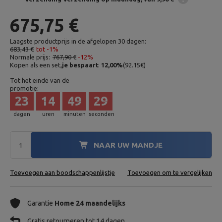
675,75 €
Laagste productprijs in de afgelopen 30 dagen:
683,43 €
tot -1%
Normale prijs:
767,90 €
-12%
Kopen als een set,
je bespaart
12,00
%
(
92.15
€
)
Tot het einde van de
promotie:
23
14
49
28
dagen
uren
minuten
seconden
NAAR UW MANDJE
Toevoegen aan boodschappenlijstje
Toevoegen om te vergelijken
Garantie
Home 24 maandelijks
Gratis retourneren tot 14 dagen