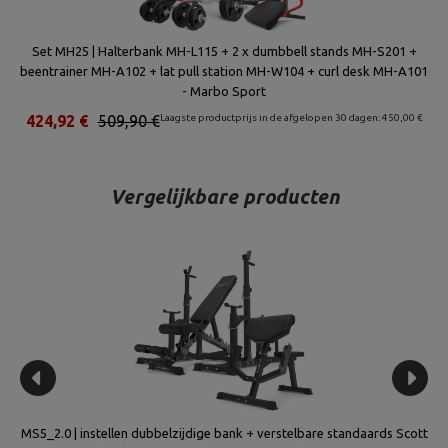
Set MH25 | Halterbank MH-L115 + 2 x dumbbell stands MH-S201 +
beentrainer MH-A102 + lat pull station MH-W104 + curl desk MH-A101
- Marbo Sport
424,92 €
509,90 €
Laagste productprijs in de afgelopen 30 dagen: 450,00 €
Vergelijkbare producten
e -
MS5_2.0 | instellen dubbelzijdige bank + verstelbare standaards Scott