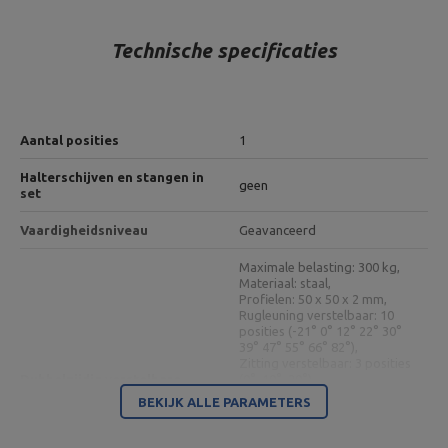
Technische specificaties
Aantal posities
1
Halterschijven en stangen in
geen
set
Vaardigheidsniveau
Geavanceerd
Maximale belasting: 300 kg,
Materiaal: staal,
Profielen: 50 x 50 x 2 mm,
Rugleuning verstelbaar: 10
posities (-21° 0° 12° 22° 30°
39° 47° 55° 66° 82°),
Zitting verstelbaar: 3 posities
Dubbelzijdig verstelbare
(0°, 10°, 20°),
trainingsbank MS-L102 2.0
Breedte: 65 cm,
BEKIJK ALLE PARAMETERS
Gewicht: 23,5 kg,
Afwerking: poedercoating,
Afmetingen rugleuning: 81 x