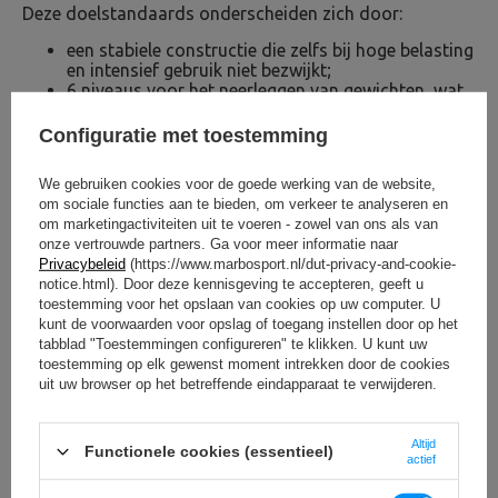
Deze doelstandaards onderscheiden zich door:
een stabiele constructie die zelfs bij hoge belasting
en intensief gebruik niet bezwijkt;
6 niveaus voor het neerleggen van gewichten, wat
veelzijdigheid garandeert bij kracht- en
duurtraining;;
Configuratie met toestemming
stevige gordelhaken met een verstelling op 3
niveaus waarmee je de optimale startpositie kunt
We gebruiken cookies voor de goede werking van de website,
instellen;;
om sociale functies aan te bieden, om verkeer te analyseren en
instelbare tussenruimte, zodat je kunt trainen met
om marketingactiviteiten uit te voeren - zowel van ons als van
barbells van verschillende lengtes.
onze vertrouwde partners. Ga voor meer informatie naar
Privacybeleid
(https://www.marbosport.nl/dut-privacy-and-cookie-
Modulatoren met handgrepen MS-A101 2.0
notice.html). Door deze kennisgeving te accepteren, geeft u
Heb je een Semi-Pro serie bank van Marbo Sport? Breid
toestemming voor het opslaan van cookies op uw computer. U
de mogelijkheden ervan uit door te grijpen naar de
kunt de voorwaarden voor opslag of toegang instellen door op het
compatibele bidstang met handgrepen voor de MS-
tabblad "Toestemmingen configureren" te klikken. U kunt uw
A101 2.0 halterstang.
toestemming op elk gewenst moment intrekken door de cookies
uit uw browser op het betreffende eindapparaat te verwijderen.
Dit zorgt ervoor dat je veilig geïsoleerde
armspieroefeningen kunt doen - vooral voor biceps en
triceps - zonder te hoeven investeren in een apart
Altijd
Functionele cookies (essentieel)
apparaat. Dit is een uitbreiding die goed zal werken voor
actief
zowel beginners als gevorderden.