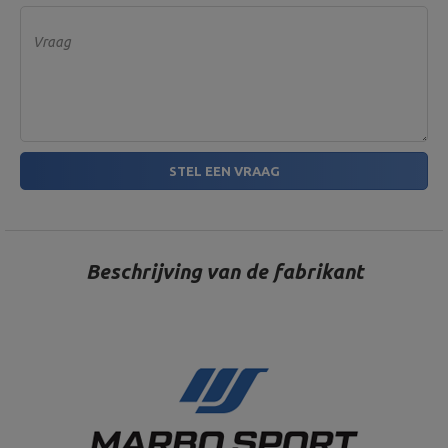
Gewicht 5 kg,
Maximale belasting 120 kg,
Vraag
Maximale diameter belasting
36 cm
Entiteit verantwoordelijk voor dit product in de EU
STEL EEN VRAAG
Adres:
Boczna 41
Postcode:
27-200
MARBO Ulikowski
Stad:
Starachowice
Fabrikant
Spółka Komandytowa
Land:
Poland
Je e-mailadres:
serwis@marbosport.eu
Beschrijving van de fabrikant