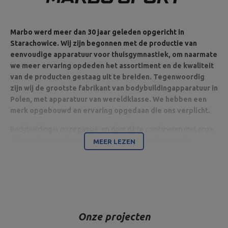
Marbo werd meer dan 30 jaar geleden opgericht in
Starachowice. Wij zijn begonnen met de productie van
eenvoudige apparatuur voor thuisgymnastiek, om naarmate
we meer ervaring opdeden het assortiment en de kwaliteit
van de producten gestaag uit te breiden. Tegenwoordig
zijn wij de grootste fabrikant van bodybuildingapparatuur in
Polen, met apparatuur van wereldklasse. We hebben een
merk opgebouwd en ervaring opgedaan die ons verplicht.
Bodybuilding is onze passie, en door dit te combineren met onze
ultramoderne machines zijn wij in staat apparatuur van de
MEER LEZEN
hoogste kwaliteit te leveren, gemaakt met aandacht voor detail
en vooral met uw comfort en veiligheid in het achterhoofd.
Het bedrijf is gevestigd in Starachowice in het woiwodschap
Świętokrzyskie. Hier bevinden zich het kantoor en de productie-
en opslaghallen. Dit is de basis van waaruit alle vormen van
Onze projecten
internetverkoop en klantcontact worden aangestuurd, en van
waaruit zendingen voor individuele klanten en partnershops