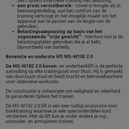
zelfs tijdens intensieve training met belasting;
een groot verstelbereik
- zowel in hoogte als in
beenvergrendeling, wat het comfort van de
training verhoogt en het mogelijk maakt om het
apparaat aan te passen aan de lengte van de
gebruiker;;
Belastingsaanpassing op basis van het
zogenaamde "vrije gewicht"
- hierdoor kun je de
belastingsplaten gebruiken die je al hebt,
bijvoorbeeld van barbells.
Bovenste en onderste lift MS-W102 2.0
De MS-W102 2.0 boven
- en onderbanklift is de perfecte
aanvulling op elke trainingsset voor thuis. Hij is gemaakt
van duurzaam staal en biedt kracht en betrouwbaarheid
voor intensieve workouts.
De constructie is ontworpen om veiligheid en zekerheid
te garanderen tijdens het trainen.
De MS-W102 2.0 lift is een zeer nuttig accessoire voor
banktraining waarmee je vele spieronderdelen kunt
versterken. Met de lift kun je onder andere je rug-,
schouder- en armspieren trainen.