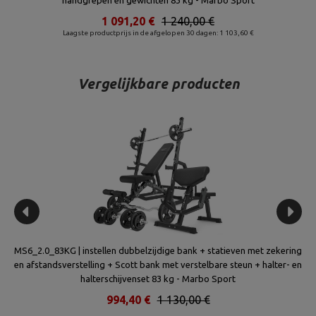
handgrepen en gewichten 83 kg - Marbo Sport
1 091,20 €
1 240,00 €
Laagste productprijs in de afgelopen 30 dagen: 1 103,60 €
Vergelijkbare producten
MS6_2.0_83KG | instellen dubbelzijdige bank + statieven met zekering
S
 -
en afstandsverstelling + Scott bank met verstelbare steun + halter- en
halterschijvenset 83 kg - Marbo Sport
994,40 €
1 130,00 €