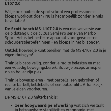
L107 2.0
Wil je ook buiten de sportschool een professionele
biceps workout doen? Nu is het mogelijk zonder je huis
te verlaten!
De Scott bench MS-L107 2.0
is een nieuwe versie van
de bidstang uit de cultus Semi Pro serie van Marbo
Sport. Het is het perfecte apparaat voor geïsoleerde
schouderspieroefeningen - en biceps in het bijzonder.
Ontdek hoeveel je kunt bereiken met de MS-L107 2.0 in je
eigen thuisgym!
Train je biceps veilig, zonder je rug te belasten en met
een volledig bewegingsbereik. Bouw je biceps armspier
op en boller zijn piek.
Train je bovenspieren - met barbells, een gebroken of
rechte barbell, kettlebells of een bottomlift. Afhankelijk
van je eigen voorkeuren.
De MS-L107 2.0 halterbank is:
zeer hoogwaardige afwerking
wat zich vertaalt
in betrouwbare stabiliteit en ergonomie, met