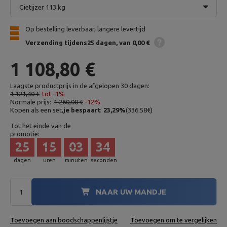
Gietijzer 113 kg
Op bestelling leverbaar, langere levertijd
Verzending
tijdens25 dagen
van 0,00 €
1 108,80 €
Laagste productprijs in de afgelopen 30 dagen:
1 121,40 €
tot -1%
Normale prijs:
1 260,00 €
-12%
Kopen als een set,
je bespaart
23,29
%
(
336.58
€
)
Tot het einde van de
promotie:
25
15
03
33
dagen
uren
minuten
seconden
NAAR UW MANDJE
Toevoegen aan boodschappenlijstje
Toevoegen om te vergelijken