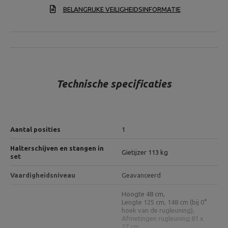
BELANGRIJKE VEILIGHEIDSINFORMATIE
Technische specificaties
Aantal posities
1
Halterschijven en stangen in
Gietijzer 113 kg
set
Vaardigheidsniveau
Geavanceerd
Hoogte 48 cm,
Lengte 125 cm, 148 cm (bij 0°
hoek van de rugleuning),
Afmetingen rugleuning 81 x
27 cm,