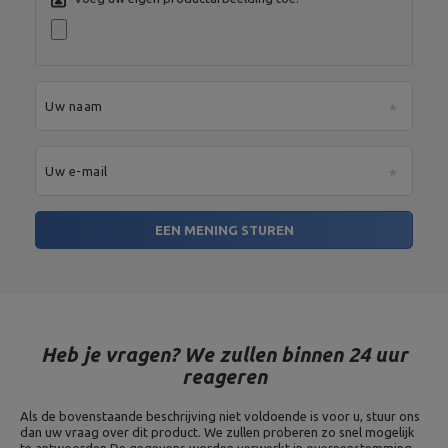
poedercoating,
Hoogte: 166 cm
Hoogte: 89,5 - 105 cm,
Breedte: 75 cm,
Lengte: 84 cm,
Gewicht: 20 kg,
Rugleuning verstelbaar: 5
Uw naam
Scott bank met verstelbare
posities,
steun MS-L107 2.0
Maximale belasting: 300 kg,
Profielen: 50 x 50 x 2 mm,
Materiaal: staal,
Uw e-mail
Afwerking: poedercoating
Dikte: 25mm,
EEN MENING STUREN
Materiaal: grijs gietijzer,
Type halterschijf: gietijzer,
Gewichtsplaat 2,5 kg MW-O2.
Gewichtstolerantie: ~ 5%,
5 kier
Gewicht: 2,5 kg,
Boringdiameter: 31 mm,
Doorsnede: 17 cm
Heb je vragen? We zullen binnen 24 uur
Dikte: 25mm,
Materiaal: grijs gietijzer,
reageren
Type halterschijf: gietijzer,
Gewichtsplaat 5 kg MW-O5-
Gewichtstolerantie: ~ 5%,
kier
Als de bovenstaande beschrijving niet voldoende is voor u, stuur ons
Gewicht: 5 kg,
dan uw vraag over dit product. We zullen proberen zo snel mogelijk
Boringdiameter: 31 mm,