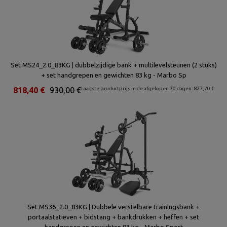
Set MS24_2.0_83KG | dubbelzijdige bank + multilevelsteunen (2 stuks)
+ set handgrepen en gewichten 83 kg - Marbo Sp
818,40 €
930,00 €
Laagste productprijs in de afgelopen 30 dagen: 827,70 €
Set MS36_2.0_83KG | Dubbele verstelbare trainingsbank +
portaalstatieven + bidstang + bankdrukken + heffen + set