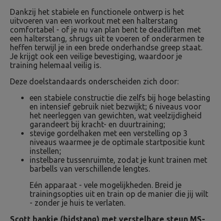
Dankzij het stabiele en functionele ontwerp is het
uitvoeren van een workout met een halterstang
comfortabel - of je nu van plan bent te deadliften met
een halterstang, shrugs uit te voeren of onderarmen te
heffen terwijl je in een brede onderhandse greep staat.
Je krijgt ook een veilige bevestiging, waardoor je
training helemaal veilig is.
Deze doelstandaards onderscheiden zich door:
een stabiele constructie die zelfs bij hoge belasting
en intensief gebruik niet bezwijkt; 6 niveaus voor
het neerleggen van gewichten, wat veelzijdigheid
garandeert bij kracht- en duurtraining;
stevige gordelhaken met een verstelling op 3
niveaus waarmee je de optimale startpositie kunt
instellen;
instelbare tussenruimte, zodat je kunt trainen met
barbells van verschillende lengtes.
Eén apparaat - vele mogelijkheden. Breid je
trainingsopties uit en train op de manier die jij wilt
- zonder je huis te verlaten.
Scott bankje (bidstang) met verstelbare steun MS-