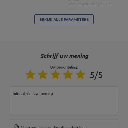
Afmetingen zitting 31 x 32
cm,
Gewicht 22 kg,
Stoelverstelling 3 posities:
BEKIJK ALLE PARAMETERS
Dubbelzijdige bank MS-L101
(0°, 14°, 26°),
2.0
Rugleuningverstelling 10
standen (0° 12° 22° 30° 39°
47° 55° 66° 82° -21°),
Verstelbare beensteun 4
posities,
Maximale belasting 300 kg,
Profielen 50 x 50 x 2 mm,
Schrijf uw mening
Materiaal staal,
Poedercoating afwerking
Uw beoordeling:
5/5
Lengte: 109 cm,
Maximale belasting 300 kg,
Materiaal staal,
Profiel 50 x 50 x 2 mm,
Haakverstelling: 3 posities,
Inhoud van uw mening
Portaalstatieven met
Afstelling tussenruimte: 3
beveiliging en
niveaus: 100 cm, 110 cm, 120
afstandsinstelling MS-S107
cm,
2.0
Breedte: min.100 cm max.120
cm,
Gewicht: 34 kg,
Afgewerkt met
Voeg uw eigen productafbeelding toe: