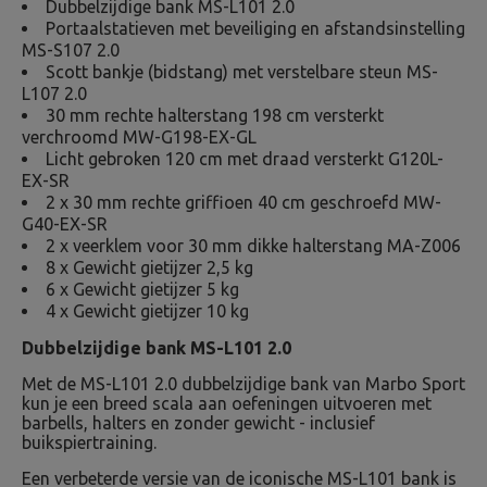
Dubbelzijdige bank MS-L101 2.0
Portaalstatieven met beveiliging en afstandsinstelling
MS-S107 2.0
Scott bankje (bidstang) met verstelbare steun MS-
L107 2.0
30 mm rechte halterstang 198 cm versterkt
verchroomd MW-G198-EX-GL
Licht gebroken 120 cm met draad versterkt G120L-
EX-SR
2 x 30 mm rechte griffioen 40 cm geschroefd MW-
G40-EX-SR
2 x veerklem voor 30 mm dikke halterstang MA-Z006
8 x Gewicht gietijzer 2,5 kg
6 x Gewicht gietijzer 5 kg
4 x Gewicht gietijzer 10 kg
Dubbelzijdige bank MS-L101 2.0
Met de MS-L101 2.0 dubbelzijdige bank van Marbo Sport
kun je een breed scala aan oefeningen uitvoeren met
barbells, halters en zonder gewicht - inclusief
buikspiertraining.
Een verbeterde versie van de iconische MS-L101 bank is