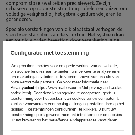
compromisloze kwaliteit en precisiewerk. Ze zijn
gebaseerd op robuuste structuurprofielen en buizen om
volledige veiligheid bij het gebruik gedurende jaren te
garanderen.
Speciale versterkingen van dik plaatstaal verhogen de
sterkte en stabiliteit van de structuur. Het systeem kan
eenvoudig worden bevestigd door verankering in de
grond. Optioneel kunnen de palen ook in beton worden
gegoten - naar persoonlijke voorkeur. Buiten sporten
Configuratie met toestemming
was nog nooit zo eenvoudig!
We gebruiken cookies voor de goede werking van de website,
om sociale functies aan te bieden, om verkeer te analyseren en
OM TE DOWNLOADEN
om marketingactiviteiten uit te voeren - zowel van ons als van
onze vertrouwde partners. Ga voor meer informatie naar
BELANGRIJKE VEILIGHEIDSINFORMATIE
Privacybeleid
(https://www.marbosport.nl/dut-privacy-and-cookie-
Installatie-instructies
notice.html). Door deze kennisgeving te accepteren, geeft u
toestemming voor het opslaan van cookies op uw computer. U
kunt de voorwaarden voor opslag of toegang instellen door op het
tabblad "Toestemmingen configureren" te klikken. U kunt uw
toestemming op elk gewenst moment intrekken door de cookies
uit uw browser op het betreffende eindapparaat te verwijderen.