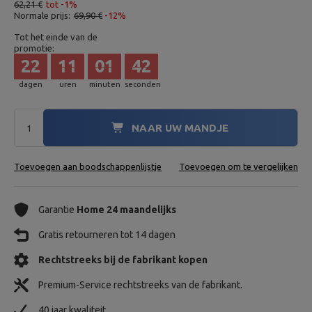
62,21 €
tot -1%
Normale prijs:
69,90 €
-12%
Tot het einde van de
promotie:
22
11
01
40
dagen
uren
minuten
seconden
NAAR UW MANDJE
Toevoegen aan boodschappenlijstje
Toevoegen om te vergelijken
Garantie
Home 24 maandelijks
Gratis retourneren tot 14 dagen
Rechtstreeks bij de fabrikant kopen
Premium-Service rechtstreeks van de fabrikant.
40 jaar kwaliteit