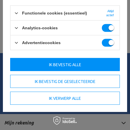
Zoekt u een product dat wij niet in ons
aanbod hebben?
Altijd
Functionele cookies (essentieel)
actief
Als u een product niet in ons aanbod hebt gevonden en het in onze
winkel wilt kopen, kunt u het speciale formulier gebruiken en ons een
Analytics-cookies
beschrijving sturen van het artikel dat u zoekt. Om dit te kunnen doen,
moet je
ingelogd
.
Advertentiecookies
Mijn bestelling
IK BEVESTIG ALLE
Orderstatus
Het volgen van de zending
IK BEVESTIG DE GESELECTEERDE
Ik wil een klacht indienen over het product
Ik wil een product terugsturen
IK VERWERP ALLE
Neem contact op met
Mijn rekening