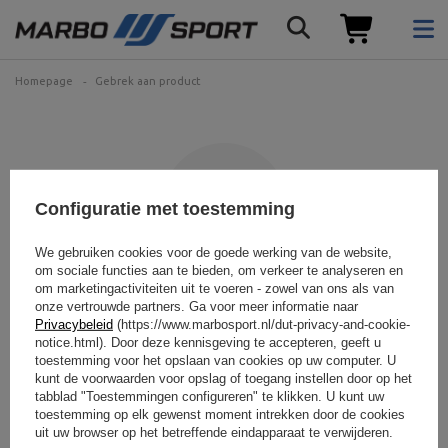
Homepage
Gebrek aan product
Configuratie met toestemming
We gebruiken cookies voor de goede werking van de website,
om sociale functies aan te bieden, om verkeer te analyseren en
om marketingactiviteiten uit te voeren - zowel van ons als van
Het product dat u zoekt is
onze vertrouwde partners. Ga voor meer informatie naar
Privacybeleid
(https://www.marbosport.nl/dut-privacy-and-cookie-
niet gevonden.
notice.html). Door deze kennisgeving te accepteren, geeft u
toestemming voor het opslaan van cookies op uw computer. U
kunt de voorwaarden voor opslag of toegang instellen door op het
Probeer preciezere parameters op te geven. Gebruik
geavanceerde
zoekmachine
.
tabblad "Toestemmingen configureren" te klikken. U kunt uw
toestemming op elk gewenst moment intrekken door de cookies
uit uw browser op het betreffende eindapparaat te verwijderen.