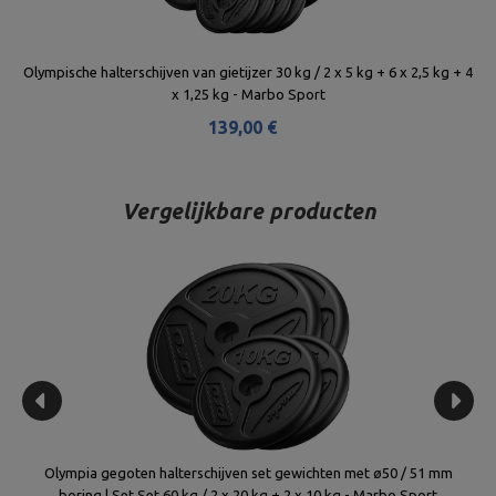
Olympische halterschijven van gietijzer 30 kg / 2 x 5 kg + 6 x 2,5 kg + 4
x 1,25 kg - Marbo Sport
139,00 €
Vergelijkbare producten
-
Olympia gegoten halterschijven set gewichten met ø50 / 51 mm
M
boring | Set Set 60 kg / 2 x 20 kg + 2 x 10 kg - Marbo Sport