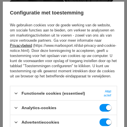
Configuratie met toestemming
We gebruiken cookies voor de goede werking van de website,
om sociale functies aan te bieden, om verkeer te analyseren en
om marketingactiviteiten uit te voeren - zowel van ons als van
onze vertrouwde partners. Ga voor meer informatie naar
Privacybeleid
(https://www.marbosport.nl/dut-privacy-and-cookie-
notice.html). Door deze kennisgeving te accepteren, geeft u
Dikte van 1,4 tot 3,4 cm
toestemming voor het opslaan van cookies op uw computer. U
Onze halterschijven zijn zo gefabriceerd dat u het
kunt de voorwaarden voor opslag of toegang instellen door op het
maximale aantal halterschijven op de halterstang kunt
tabblad "Toestemmingen configureren" te klikken. U kunt uw
plaatsen. Dankzij deze oplossing hoef je je geen zorgen
toestemming op elk gewenst moment intrekken door de cookies
te maken dat je ruimte tekort komt.
uit uw browser op het betreffende eindapparaat te verwijderen.
Altijd
Functionele cookies (essentieel)
actief
Analytics-cookies
Advertentiecookies