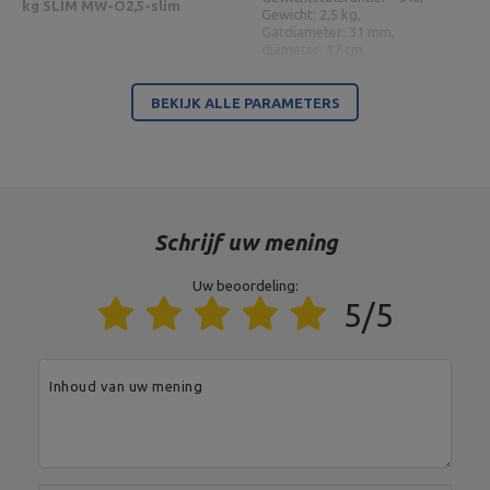
kg SLIM MW-O2,5-slim
Gewicht: 2,5 kg,
Gatdiameter: 31 mm,
diameter: 17 cm
Dikte: 21 mm,
BEKIJK ALLE PARAMETERS
Materiaal: gietijzer,
Type: gietijzeren halterschijf,
Gietijzeren halterschijf 5 kg
Tolerance hmotnosti: ~ 5%,
SLIM MW-O5-slim
Gewicht: 5 kg,
Gatdiameter: 31 mm,
diameter: 23 cm
Gewicht
4 x 1,25 kg, 6 x 2,5 kg, 2 x 5 kg
Schrijf uw mening
Uw beoordeling:
5/5
Entiteit verantwoordelijk voor dit product in de EU
Adres:
Boczna 41
Postcode:
27-200
Inhoud van uw mening
Stad:
Starachowice
Land:
Poland
MARBO Ulikowski
Je e-mailadres:
Fabrikant
Spółka Komandytowa
serwis@marbosport.eu
Verantwoordelijke
MARBO Ulikowski
Adres:
BOCZNA 41
entiteit
Spółka Komandytowa
Postcode:
27-200