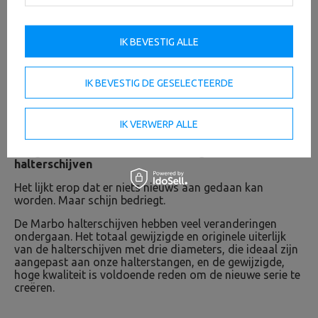
IK BEVESTIG ALLE
IK BEVESTIG DE GESELECTEERDE
IK VERWERP ALLE
Weight Line - de beste halterstangen en
halterschijven
Het lijkt erop dat er niets nieuws aan gedaan kan
worden. Maar schijn bedriegt.
De Marbo halterschijven hebben veel veranderingen
ondergaan. Het totaal gewijzigde en originele uiterlijk
van de halterschijven met drie diameters, die ideaal zijn
aangepast aan onze halterstangen, en de gewijzigde,
hoge kwaliteit is voldoende reden om de nieuwe serie te
creëren.