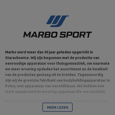
Marbo werd meer dan 30 jaar geleden opgericht in
Starachowice. Wij zijn begonnen met de productie van
eenvoudige apparatuur voor thuisgymnastiek, om naarmate
we meer ervaring opdeden het assortiment en de kwaliteit
van de producten gestaag uit te breiden. Tegenwoordig
zijn wij de grootste fabrikant van bodybuildingapparatuur in
Polen, met apparatuur van wereldklasse. We hebben een
merk opgebouwd en ervaring opgedaan die ons verplicht.
Bodybuilding is onze passie, en door dit te combineren met onze
ultramoderne machines zijn wij in staat apparatuur van de
MEER LEZEN
hoogste kwaliteit te leveren, gemaakt met aandacht voor detail