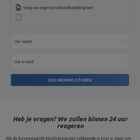
Stad:
Starachowice
Land:
Poland
Voeg uw eigen productafbeelding toe:
Je e-mailadres:
serwis@marbosport.eu
Uw naam
Uw e-mail
EEN MENING STUREN
Heb je vragen? We zullen binnen 24 uur
reageren
Als de bovenstaande beschrijving niet voldoende is voor u, stuur ons