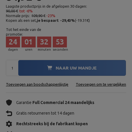
Laagste productprijs in de afgelopen 30 dagen:
90,00 €
tot -6%
Normale prijs:
109,90 €
-23%
Kopen als een set,
je bespaart
-29,43
%
(
-19.31
€
)
Tot het einde van de
promotie:
24
01
32
52
dagen
uren
minuten
seconden
NAAR UW MANDJE
Toevoegen aan boodschappenlijstje
Toevoegen om te vergelijken
Garantie
Full Commercial 24 maandelijks
Gratis retourneren tot 14 dagen
Rechtstreeks bij de fabrikant kopen