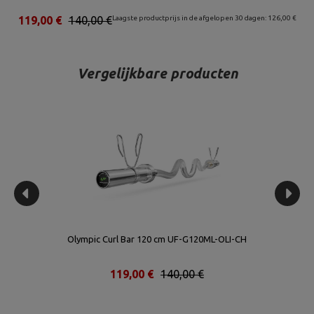
00 €
119,00 €
140,00 €
Laagste productprijs in de afgelopen 30 dagen: 126,00 €
1
Vergelijkbare producten
Olympic Curl Bar 120 cm UF-G120ML-OLI-CH
119,00 €
140,00 €