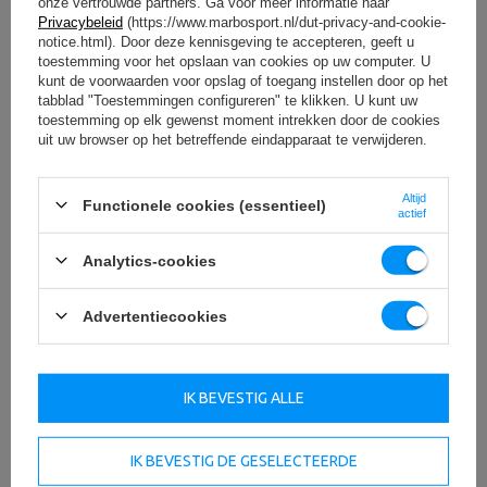
onze vertrouwde partners. Ga voor meer informatie naar
Privacybeleid
(https://www.marbosport.nl/dut-privacy-and-cookie-
notice.html). Door deze kennisgeving te accepteren, geeft u
Technische specificaties
toestemming voor het opslaan van cookies op uw computer. U
kunt de voorwaarden voor opslag of toegang instellen door op het
tabblad "Toestemmingen configureren" te klikken. U kunt uw
toestemming op elk gewenst moment intrekken door de cookies
uit uw browser op het betreffende eindapparaat te verwijderen.
lengte
~50 cm
Lengte van het handvatdeel
15 cm
Altijd
Functionele cookies (essentieel)
actief
Lengte van de pijp voor de
2 x 16 cm
lading:
Analytics-cookies
Diameter van de ruimte voor
50 mm
halterschijven
Advertentiecookies
Diameter handgreep
~29 mm
Gewicht
~5 kg
IK BEVESTIG ALLE
Gewicht belasting
320 kg
BEKIJK ALLE PARAMETERS
IK BEVESTIG DE GESELECTEERDE
sluitingen
Veergrendels (2 st.)