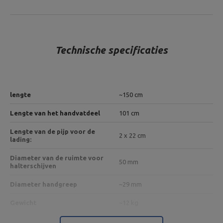
Technische specificaties
lengte
~150 cm
Lengte van het handvatdeel
101 cm
Lengte van de pijp voor de
2 x 22 cm
lading:
Diameter van de ruimte voor
50 mm
halterschijven
Diameter handgreep
~29 mm
Gewicht
~12 kg
Gewicht belasting
320 kg