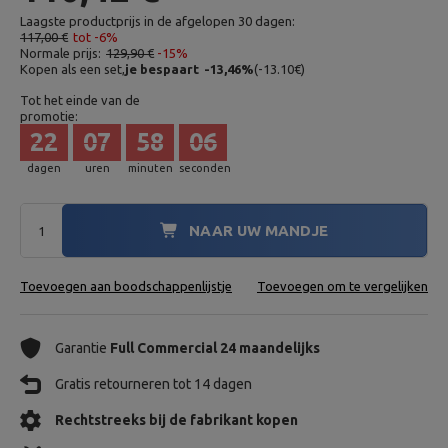
Laagste productprijs in de afgelopen 30 dagen:
117,00 €
tot -6%
Normale prijs:
129,90 €
-15%
Kopen als een set,
je bespaart
-13,46
%
(
-13.10
€
)
Tot het einde van de
promotie:
22
07
58
04
dagen
uren
minuten
seconden
NAAR UW MANDJE
Toevoegen aan boodschappenlijstje
Toevoegen om te vergelijken
Garantie
Full Commercial 24 maandelijks
Gratis retourneren tot 14 dagen
Rechtstreeks bij de fabrikant kopen