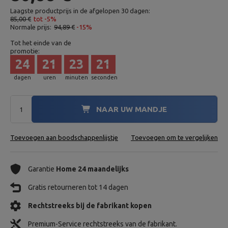
Laagste productprijs in de afgelopen 30 dagen:
85,00 €
tot -5%
Normale prijs:
94,89 €
-15%
Tot het einde van de
promotie:
24
21
23
20
dagen
uren
minuten
seconden
NAAR UW MANDJE
Toevoegen aan boodschappenlijstje
Toevoegen om te vergelijken
Garantie
Home 24 maandelijks
Gratis retourneren tot 14 dagen
Rechtstreeks bij de fabrikant kopen
Premium-Service rechtstreeks van de fabrikant.