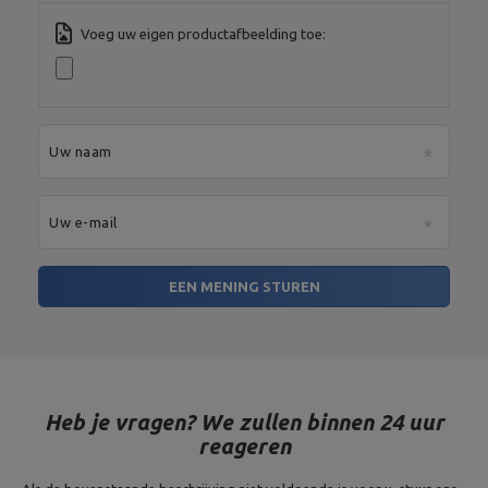
Voeg uw eigen productafbeelding toe:
Adres:
Boczna 41
Postcode:
27-200
MARBO Ulikowski
Stad:
Starachowice
Fabrikant
Spółka Komandytowa
Land:
Poland
Je e-mailadres:
serwis@marbosport.eu
Uw naam
Uw e-mail
EEN MENING STUREN
Heb je vragen? We zullen binnen 24 uur
reageren