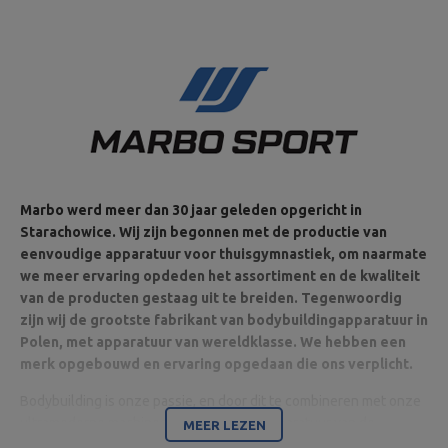
Marbo werd meer dan 30 jaar geleden opgericht in
Starachowice. Wij zijn begonnen met de productie van
eenvoudige apparatuur voor thuisgymnastiek, om naarmate
we meer ervaring opdeden het assortiment en de kwaliteit
van de producten gestaag uit te breiden. Tegenwoordig
zijn wij de grootste fabrikant van bodybuildingapparatuur in
Polen, met apparatuur van wereldklasse. We hebben een
merk opgebouwd en ervaring opgedaan die ons verplicht.
Bodybuilding is onze passie, en door dit te combineren met onze
ultramoderne machines zijn wij in staat apparatuur van de
MEER LEZEN
hoogste kwaliteit te leveren, gemaakt met aandacht voor detail