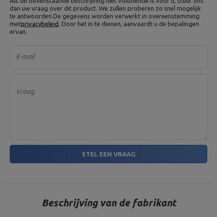
Als de bovenstaande beschrijving niet voldoende is voor u, stuur ons
dan uw vraag over dit product. We zullen proberen zo snel mogelijk
te antwoorden.
De gegevens worden verwerkt in overeenstemming
met
privacybeleid
. Door het in te dienen, aanvaardt u de bepalingen
ervan.
E-mail
Vraag
STEL EEN VRAAG
Beschrijving van de fabrikant