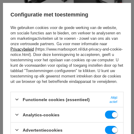
Configuratie met toestemming
We gebruiken cookies voor de goede werking van de website,
om sociale functies aan te bieden, om verkeer te analyseren en
om marketingactiviteiten uit te voeren - zowel van ons als van
onze vertrouwde partners. Ga voor meer informatie naar
Privacybeleid
(https://www.marbosport.nl/dut-privacy-and-cookie-
notice.html). Door deze kennisgeving te accepteren, geeft u
toestemming voor het opslaan van cookies op uw computer. U
kunt de voorwaarden voor opslag of toegang instellen door op het
tabblad "Toestemmingen configureren" te klikken. U kunt uw
toestemming op elk gewenst moment intrekken door de cookies
uit uw browser op het betreffende eindapparaat te verwijderen.
versterkte vulling
Altijd
De MH-D101. heeft een nieuwe, dikkere vulling met een
Functionele cookies (essentieel)
actief
ergonomische vorm die comfortabel trainen mogelijk
maakt. Door de extra stiksels van de bekleding is deze
sterker en bijna onverwoestbaar. Wij garanderen geen
Analytics-cookies
ander Fabrikant biedt zo'n perfect ontwikkeld stuk
sportuitrusting in deze prijsklasse.
Advertentiecookies