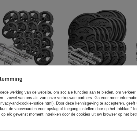
Versterkte halter en
Versterkte halter en
stemming
halterschijven set 113 kg -
halterschijven set 173 kg -
Marbo Sport
Marbo Sport
oede werking van de website, om sociale functies aan te bieden, om verkeer
eren - zowel van ons als van onze vertrouwde partners. Ga voor meer informati
517,01 €
768,29 €
privacy-and-cookie-notice.html). Door deze kennisgeving te accepteren, geef
kunt de voorwaarden voor opslag of toegang instellen door op het tabblad "T
 op elk gewenst moment intrekken door de cookies uit uw browser op het betr
Vergelijkbare producten