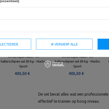
(essentieel)
SELECTEERDE
IK VERWERP ALLE
verstevigde halter- en
verstevigde halter- en
halterschijven set 83 kg - Marbo
halterschijven set 83 kg - Marbo
Sport
Sport
403,50 €
403,50 €
De set bevat alles wat een professionel
effectief te trainen op hoog niveau.