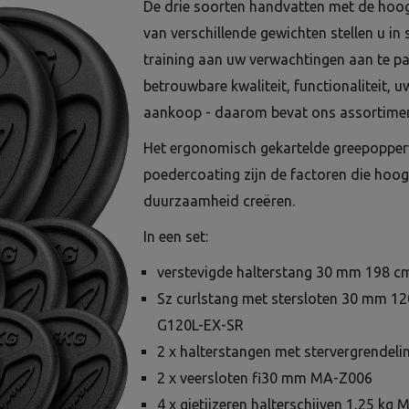
De drie soorten handvatten met de hoo
van verschillende gewichten stellen u in 
training aan uw verwachtingen aan te pas
betrouwbare kwaliteit, functionaliteit, 
aankoop - daarom bevat ons assortimen
Het ergonomisch gekartelde greepopper
poedercoating zijn de factoren die ho
duurzaamheid creëren.
In een set:
verstevigde halterstang 30 mm 198
Sz curlstang met stersloten 30 mm 12
G120L-EX-SR
2 x halterstangen met stervergrend
2 x veersloten fi30 mm MA-Z006
4 x gietijzeren halterschijven 1,25 kg