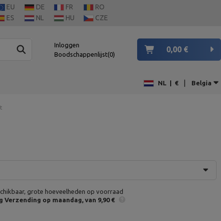
EU
DE
FR
RO
ES
NL
HU
CZE
Inloggen
0,00 €
Boodschappenlijst
0
|
NL
|
€
Belgia
t
chikbaar, grote hoeveelheden op voorraad
g
Verzending op maandag
van 9,90 €