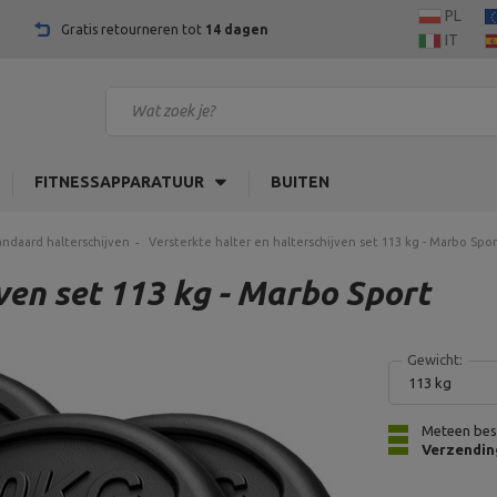
PL
Gratis retourneren tot
14 dagen
IT
FITNESSAPPARATUUR
BUITEN
andaard halterschijven
Versterkte halter en halterschijven set 113 kg - Marbo Spor
ven set 113 kg - Marbo Sport
Gewicht:
113 kg
Meteen bes
Verzendin