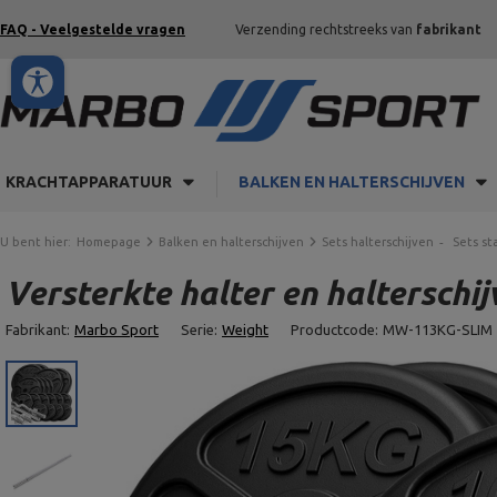
FAQ - Veelgestelde vragen
Verzending rechtstreeks van
fabrikant
KRACHTAPPARATUUR
BALKEN EN HALTERSCHIJVEN
U bent hier:
Homepage
Balken en halterschijven
Sets halterschijven
Sets st
Versterkte halter en halterschij
Fabrikant:
Marbo Sport
Serie:
Weight
Productcode:
MW-113KG-SLIM