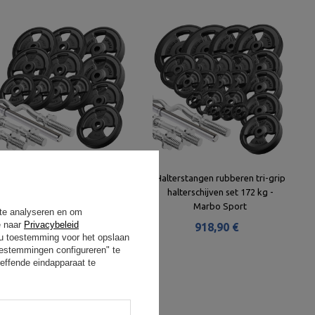
Halterstangen rubberen tri-grip
Halterstangen rubberen tri-grip
halterschijven set 83 kg - Marbo
halterschijven set 172 kg -
Sport
Marbo Sport
 te analyseren en om
e naar
Privacybeleid
469,90 €
918,90 €
t u toestemming voor het opslaan
oestemmingen configureren" te
effende eindapparaat te