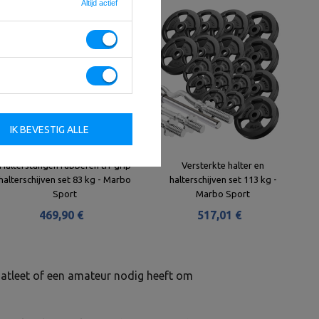
Altijd actief
IK BEVESTIG ALLE
Halterstangen rubberen tri-grip
Versterkte halter en
halterschijven set 83 kg - Marbo
halterschijven set 113 kg -
Sport
Marbo Sport
469,90 €
517,01 €
e atleet of een amateur nodig heeft om