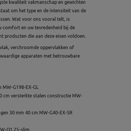
gste kwaliteit vakmanschap en gewichten
staat om het type en de intensiteit van de
sen. Wat voor ons vooral telt, is
uw comfort en uw tevredenheid bij de
t producten die aan deze eisen voldoen.
vlak, verchroomde oppervlakken of
ogwaardige apparaten met betrouwbare
 cm MW-G198-EX-GL
0 cm versterkte stalen constructie MW-
elingen 30 mm 40 cm MW-G40-EX-SR
 MW-O1,25-slim