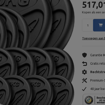
517,0
Kopen als een se
Toevoegen aan b
Garantie
H
Gratis re
Rechtstre
Premium-S
40 jaar kw