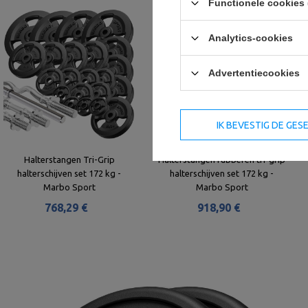
Functionele cookies 
Analytics-cookies
Advertentiecookies
IK BEVESTIG DE GE
Halterstangen Tri-Grip
Halterstangen rubberen tri-grip
halterschijven set 172 kg -
halterschijven set 172 kg -
Marbo Sport
Marbo Sport
768,29 €
918,90 €