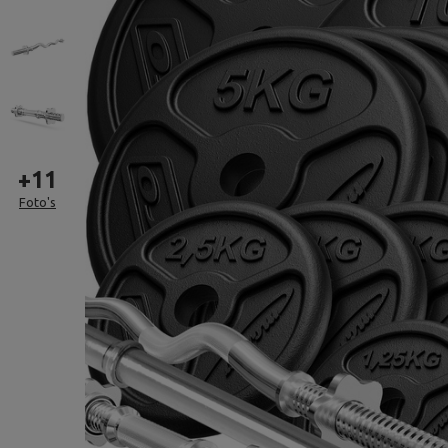
+
11
Foto's