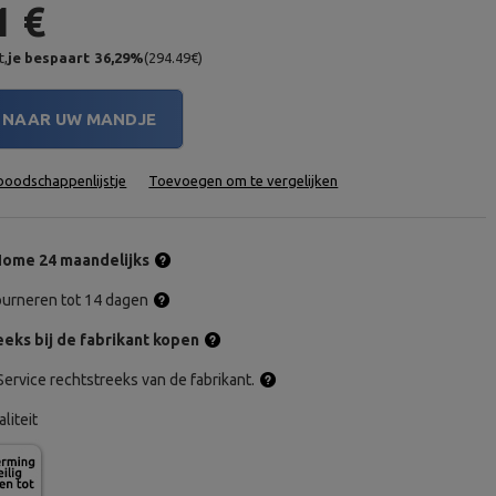
1 €
t,
je bespaart
36,29
%
(
294.49
€
)
NAAR UW MANDJE
oodschappenlijstje
Toevoegen om te vergelijken
ome 24 maandelijks
tourneren tot 14 dagen
eks bij de fabrikant kopen
ervice rechtstreeks van de fabrikant.
aliteit