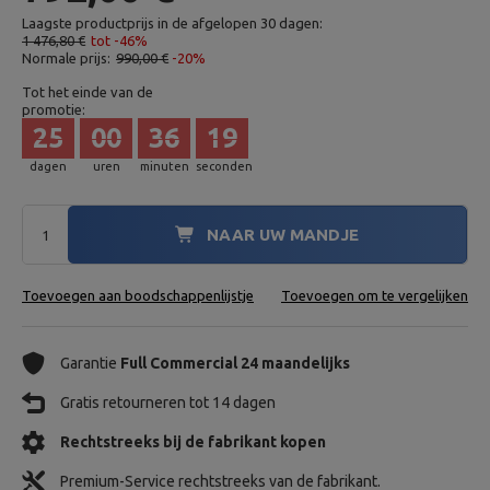
Laagste productprijs in de afgelopen 30 dagen:
1 476,80 €
tot -46%
Normale prijs:
990,00 €
-20%
Tot het einde van de
promotie:
25
00
36
18
dagen
uren
minuten
seconden
NAAR UW MANDJE
Toevoegen aan boodschappenlijstje
Toevoegen om te vergelijken
Garantie
Full Commercial 24 maandelijks
Gratis retourneren tot 14 dagen
Rechtstreeks bij de fabrikant kopen
Premium-Service rechtstreeks van de fabrikant.