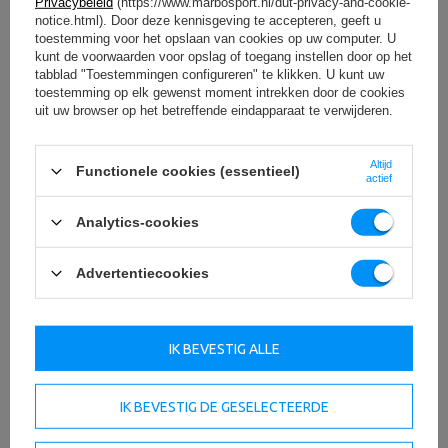
Privacybeleid
(https://www.marbosport.nl/dut-privacy-and-cookie-
notice.html). Door deze kennisgeving te accepteren, geeft u
toestemming voor het opslaan van cookies op uw computer. U
kunt de voorwaarden voor opslag of toegang instellen door op het
tabblad "Toestemmingen configureren" te klikken. U kunt uw
toestemming op elk gewenst moment intrekken door de cookies
uit uw browser op het betreffende eindapparaat te verwijderen.
Altijd
Functionele cookies (essentieel)
actief
Analytics-cookies
Advertentiecookies
OM TE DOWNLOADEN
BELANGRIJKE VEILIGHEIDSINFORMATIE
IK BEVESTIG ALLE
IK BEVESTIG DE GESELECTEERDE