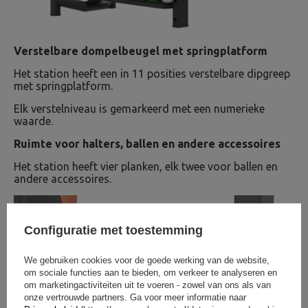
Verstelbare dompelbeugel met springplatform
Het station heeft een in 11 posities verstelbare dipgreep
met springplatform.
Elk verstelniveau is gemarkeerd met een numerieke
waarde.
Ruimte voor halters, ballen en andere accessoires
Het station heeft vier planken, elk twee voor ballen en
andere accessoires.
Configuratie met toestemming
We gebruiken cookies voor de goede werking van de website,
om sociale functies aan te bieden, om verkeer te analyseren en
om marketingactiviteiten uit te voeren - zowel van ons als van
onze vertrouwde partners. Ga voor meer informatie naar