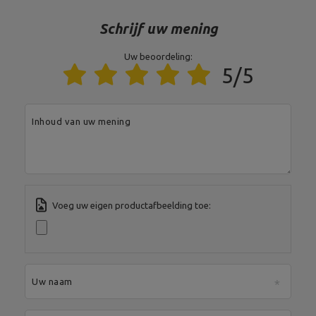
MARBO Ulikowski
Stad:
Starachowice
Fabrikant
Spółka Komandytowa
Land:
Poland
Schrijf uw mening
Je e-mailadres:
serwis@marbosport.eu
Uw beoordeling:
5/5
Inhoud van uw mening
Voeg uw eigen productafbeelding toe:
Uw naam