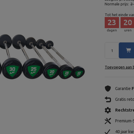
Normale prijs:
2 
Tot het einde va
23
20
dagen
uren
Toevoegen aan b
Garantie
F
Gratis re
Rechtstre
Premium-S
40 jaar kw