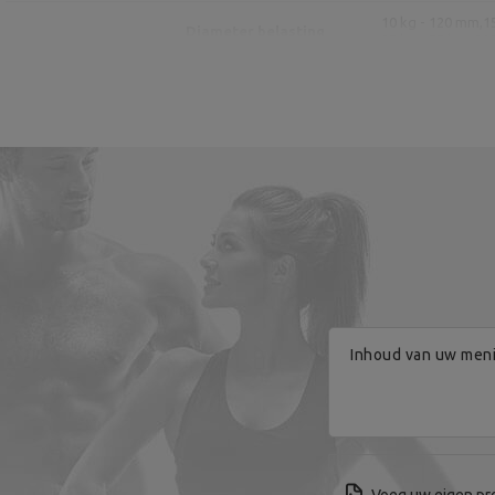
10 kg - 120 mm,
1
Diameter belasting
25 kg - 55 kg : 2
Fabrikant
Verantwoordelijke entiteit
Inhoud van uw men
Voeg uw eigen pr