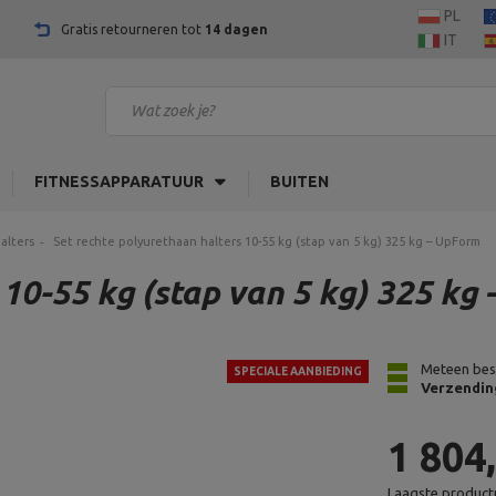
PL
Gratis retourneren tot
14 dagen
IT
FITNESSAPPARATUUR
BUITEN
alters
Set rechte polyurethaan halters 10-55 kg (stap van 5 kg) 325 kg – UpForm
 10-55 kg (stap van 5 kg) 325 kg
Meteen bes
SPECIALE AANBIEDING
Verzendin
1 804
Laagste productp