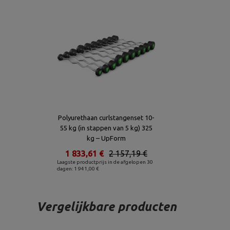
Polyurethaan curlstangenset 10-
55 kg (in stappen van 5 kg) 325
kg – UpForm
1 833,61 €
2 157,19 €
Laagste productprijs in de afgelopen 30
dagen: 1 941,00 €
Vergelijkbare producten