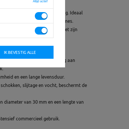
 kg – 325 kg
Altijd actief
oor professionele krachttraining. Ideaal
olen en functionele trainingszones.
yurethaan coating behoudt de set zijn
 gebruik.
IK BEVESTIG ALLE
 – maakt een soepele aanpassing aan
k.
amheid en een lange levensduur.
schokken, slijtage en vocht, beschermt de
n diameter van 30 mm en een lengte van
intensief commercieel gebruik.