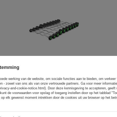
Polyurethaan curlstangenset 10-
55 kg (in stappen van 5 kg) 325
stemming
kg – UpForm
oede werking van de website, om sociale functies aan te bieden, om verkeer
1 833,61 €
2 157,19 €
eren - zowel van ons als van onze vertrouwde partners. Ga voor meer informati
privacy-and-cookie-notice.html). Door deze kennisgeving te accepteren, geef
kunt de voorwaarden voor opslag of toegang instellen door op het tabblad "T
 op elk gewenst moment intrekken door de cookies uit uw browser op het betr