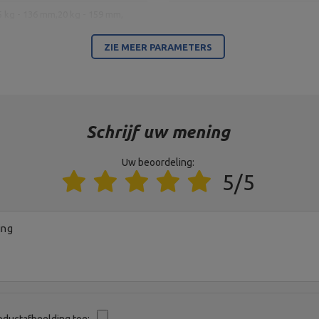
5 kg - 136 mm,
20 kg - 159 mm,
03 mm
ZIE MEER PARAMETERS
Entiteit verantwoordelijk voor dit product in de EU
Schrijf uw mening
MARBO Ulikowski Spółka Komandytowa
Uw beoordeling:
MARBO Ulikowski Spółka Komandytowa
5/5
ing
oductafbeelding toe: