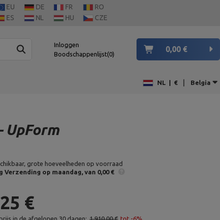
EU
DE
FR
RO
ES
NL
HU
CZE
Inloggen
0,00 €
Boodschappenlijst
0
|
NL
|
€
Belgia
 – UpForm
chikbaar, grote hoeveelheden op voorraad
g
Verzending op maandag
van 0,00 €
,25 €
rijs in de afgelopen 30 dagen:
1 910,00 €
tot -6%