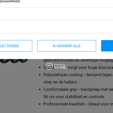
(essentieel)
Set rechte polyurethaan halters 10–55
Complete set rechte halters ontworpen v
voor fitnessclubs, commerciële sportsch
Dankzij de duurzame constructie en pol
esthetische uitstraling, zelfs bij intensief
Belangrijkste voordelen:
SELECTEERDE
IK VERWERP ALLE
Volledig gewichtsbereik van 10–55 kg
gebruikersniveau en oefentype mogelij
Stalen kern – zorgt voor hoge duurza
Polyurethaan coating – bestand tegen 
vloer en de halters.
Comfortabele grip – handgreep met ee
96 cm voor stabiliteit en controle.
Professionele kwaliteit – ideaal voor 