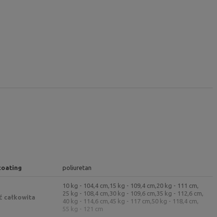
coating
poliuretan
10 kg - 104,4 cm,
15 kg - 109,4 cm,
20 kg - 111 cm,
25 kg - 108,4 cm,
30 kg - 109,6 cm,
35 kg - 112,6 cm,
ć całkowita
40 kg - 114,6 cm,
45 kg - 117 cm,
50 kg - 118,4 cm,
55 kg - 121 cm