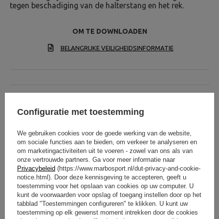
tegen beschadiging van de halterstang en het rek.
OM TE DOWNLOADEN
BELANGRIJKE VEILIGHEIDSINFORMATIE
Configuratie met toestemming
Technische specificaties
We gebruiken cookies voor de goede werking van de website,
om sociale functies aan te bieden, om verkeer te analyseren en
om marketingactiviteiten uit te voeren - zowel van ons als van
onze vertrouwde partners. Ga voor meer informatie naar
hoogte
100 cm
Privacybeleid
(https://www.marbosport.nl/dut-privacy-and-cookie-
notice.html). Door deze kennisgeving te accepteren, geeft u
breed
81 cm
toestemming voor het opslaan van cookies op uw computer. U
kunt de voorwaarden voor opslag of toegang instellen door op het
lengte
94 cm
tabblad "Toestemmingen configureren" te klikken. U kunt uw
toestemming op elk gewenst moment intrekken door de cookies
Gewicht
63 kg