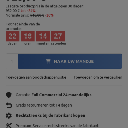
Laagste productprijs in de afgelopen 30 dagen:
952,00 €
tot -24%
Normale prijs:
910,00 €
-20%
Tot het einde van de
promotie:
22
18
14
25
dagen
uren
minuten
seconden
NAAR UW MANDJE
Toevoegen aan boodschappenlijstje
Toevoegen om te vergelijken
Garantie
Full Commercial 24 maandelijks
Gratis retourneren tot 14 dagen
Rechtstreeks bij de fabrikant kopen
Premium-Service rechtstreeks van de fabrikant.