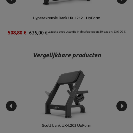
Crunch bank UR-L006 - UpForm
00 €
728,00 €
910,00 €
Laagste productprijs in de afgelopen 30 dagen: 952,00 €
6
Vergelijkbare producten
Scott bank UX-L203 UpForm