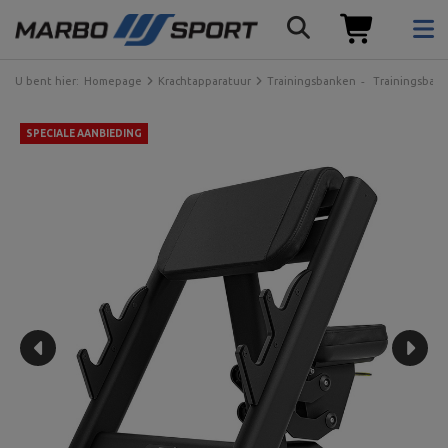
U bent hier:
Homepage
Krachtapparatuur
Trainingsbanken
Trainingsban
SPECIALE AANBIEDING