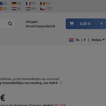
EU
DE
FR
RO
ES
NL
HU
CZE
Inloggen
0,00 €
Boodschappenlijst
0
|
NL
|
€
Belgia
chikbaar, grote hoeveelheden op voorraad
g
Onmiddellijke verzending
van 9,90 €
 €
rijs in de afgelopen 30 dagen:
94,90 €
tot -12%