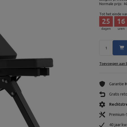
Normale prijs:
1
Tot het einde va
25
16
dagen
uren
Toevoegen aan b
Garantie
H
Gratis re
Rechtstre
Premium-S
40 jaar kw