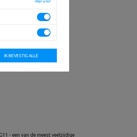
Altijd actief
IK BEVESTIG ALLE
11 - een van de meest veelzijdige