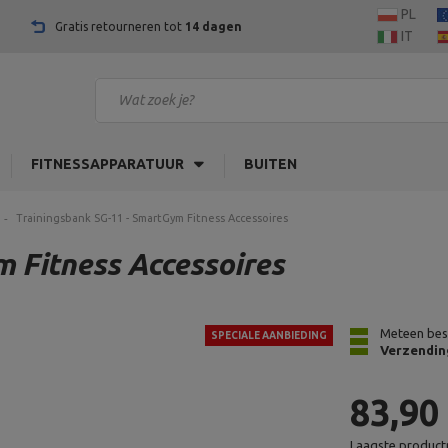
PL
Gratis retourneren tot
14 dagen
IT
FITNESSAPPARATUUR
BUITEN
Trainingsbank SG-11 - SmartGym Fitness Accessoires
 Fitness Accessoires
Meteen bes
SPECIALE AANBIEDING
Verzendin
83,90
Laagste productp