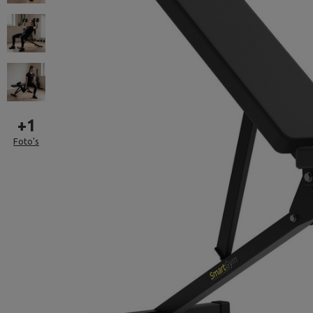
+
1
Foto's