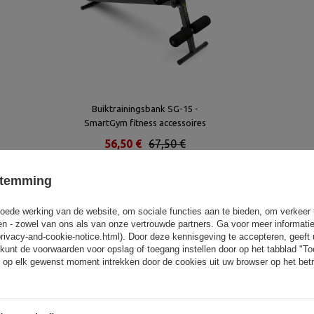
Buiktrainingsbank SG-15 -
SmartGym fitness accessoires
56,50 €
67,50 €
Laagste productprijs in de afgelopen 30
dagen: 67,50 €
stemming
oede werking van de website, om sociale functies aan te bieden, om verkeer
Vergelijkbare producten
eren - zowel van ons als van onze vertrouwde partners. Ga voor meer informati
privacy-and-cookie-notice.html). Door deze kennisgeving te accepteren, geef
kunt de voorwaarden voor opslag of toegang instellen door op het tabblad "T
 op elk gewenst moment intrekken door de cookies uit uw browser op het betr