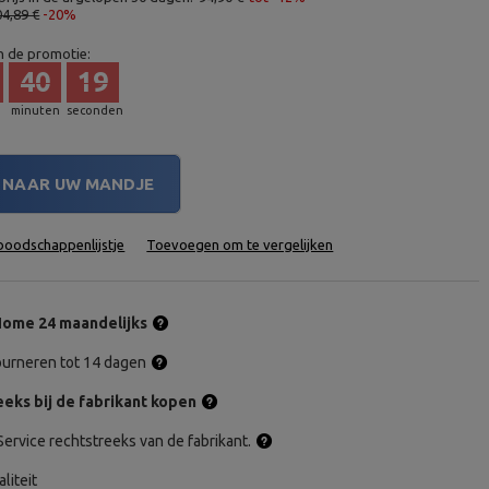
04,89 €
-20%
n de promotie:
40
18
minuten
seconden
NAAR UW MANDJE
oodschappenlijstje
Toevoegen om te vergelijken
ome 24 maandelijks
tourneren tot 14 dagen
eks bij de fabrikant kopen
ervice rechtstreeks van de fabrikant.
aliteit