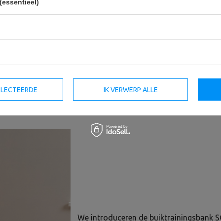
(essentieel)
Buiktrainingsbank SG-15 -
SmartGym fitness accessoires
SELECTEERDE
IK VERWERP ALLE
56,50 €
67,50 €
We introduceren de buiktrainingsbank SG