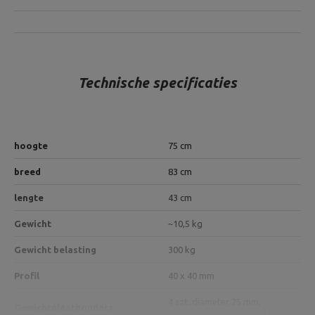
Technische specificaties
hoogte
75 cm
breed
83 cm
lengte
43 cm
Gewicht
~10,5 kg
Gewicht belasting
300 kg
Profil
40 x 40 mm
4 szt.,
diameter 25 mm,
Gewichtplaathouders
Lengte 20 cm,
Afstand: 31 cm