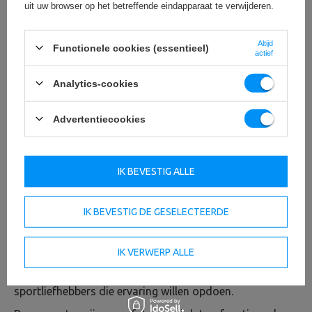
uit uw browser op het betreffende eindapparaat te verwijderen.
Altijd
Functionele cookies (essentieel)
actief
Analytics-cookies
Advertentiecookies
IK BEVESTIG ALLE
IK BEVESTIG DE GESELECTEERDE
Thuislijn - sportuitrusting voor privégebruik
IK VERWERP ALLE
Het Home-assortiment is een assortiment producten
bedoeld voor beginners in bodybuilding en
sportliefhebbers die ervaring willen opdoen.