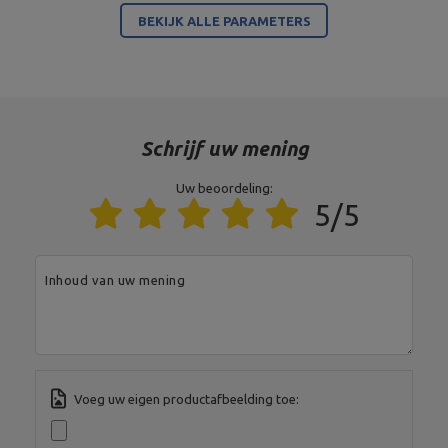
BEKIJK ALLE PARAMETERS
3 szt.,
Diameter 30 mm,
handvat handvat
Lengte 25 cm
Ruimte voor twee dumbbells,
Lengte minimaal 12 cm,
Halterhandvat
Diameter van de dumbbells
max. 17 cm
Schrijf uw mening
Oppervlakteafwerking
Poeder coating
Uw beoordeling:
5/5
Model
MH-S007
Staat
Nieuw
Inhoud van uw mening
Entiteit verantwoordelijk voor dit product in de EU
Adres:
Boczna 41
Postcode:
27-200
MARBO Ulikowski
Stad:
Starachowice
Fabrikant
Voeg uw eigen productafbeelding toe:
Spółka Komandytowa
Land:
Poland
Je e-mailadres:
serwis@marbosport.eu