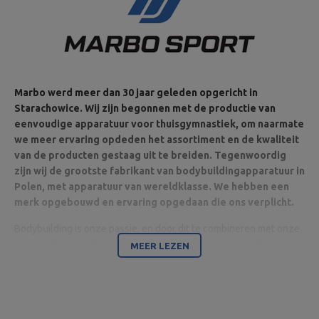
Marbo werd meer dan 30 jaar geleden opgericht in
Starachowice. Wij zijn begonnen met de productie van
eenvoudige apparatuur voor thuisgymnastiek, om naarmate
we meer ervaring opdeden het assortiment en de kwaliteit
van de producten gestaag uit te breiden. Tegenwoordig
zijn wij de grootste fabrikant van bodybuildingapparatuur in
Polen, met apparatuur van wereldklasse. We hebben een
merk opgebouwd en ervaring opgedaan die ons verplicht.
Bodybuilding is onze passie, en door dit te combineren met onze
ultramoderne machines zijn wij in staat apparatuur van de
MEER LEZEN
hoogste kwaliteit te leveren, gemaakt met aandacht voor detail
en vooral met uw comfort en veiligheid in het achterhoofd.
Het bedrijf is gevestigd in Starachowice in het woiwodschap
Świętokrzyskie. Hier bevinden zich het kantoor en de productie-