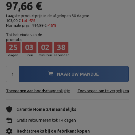
97,66 €
Laagste productprijs in de afgelopen 30 dagen:
103,00 €
tot -5%
Normale prijs:
114,89 €
-15%
Tot het einde van de
promotie:
25
03
02
37
dagen
uren
minuten
seconden
NAAR UW MANDJE
Toevoegen aan boodschappenlijstje
Toevoegen om te vergelijken
Garantie
Home 24 maandelijks
Gratis retourneren tot 14 dagen
Rechtstreeks bij de fabrikant kopen