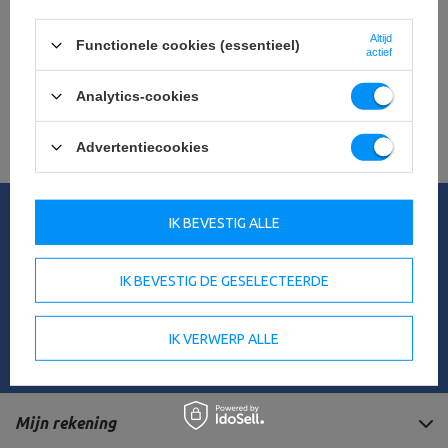
Zoekt u een product dat wij niet in ons
aanbod hebben?
Altijd
Functionele cookies (essentieel)
actief
Als u een product niet in ons aanbod hebt gevonden en het in onze
winkel wilt kopen, kunt u het speciale formulier gebruiken en ons een
Analytics-cookies
beschrijving sturen van het artikel dat u zoekt. Om dit te kunnen doen,
moet je
ingelogd
.
Advertentiecookies
Mijn bestelling
IK BEVESTIG ALLE
Orderstatus
Het volgen van de zending
IK BEVESTIG DE GESELECTEERDE
Ik wil een klacht indienen over het product
Ik wil een product terugsturen
IK VERWERP ALLE
Neem contact op met
Mijn rekening