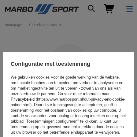
Homepage
Gebrek aan product
Configuratie met toestemming
We gebruiken cookies voor de goede werking van de website,
om sociale functies aan te bieden, om verkeer te analyseren en
om marketingactiviteiten uit te voeren - zowel van ons als van
Het product dat u zoekt is
onze vertrouwde partners. Ga voor meer informatie naar
Privacybeleid
(https://www.marbosport.nl/dut-privacy-and-cookie-
niet gevonden.
notice.html). Door deze kennisgeving te accepteren, geeft u
toestemming voor het opslaan van cookies op uw computer. U
kunt de voorwaarden voor opslag of toegang instellen door op het
Probeer preciezere parameters op te geven. Gebruik
geavanceerde
zoekmachine
.
tabblad "Toestemmingen configureren" te klikken. U kunt uw
toestemming op elk gewenst moment intrekken door de cookies
uit uw browser op het betreffende eindapparaat te verwijderen.