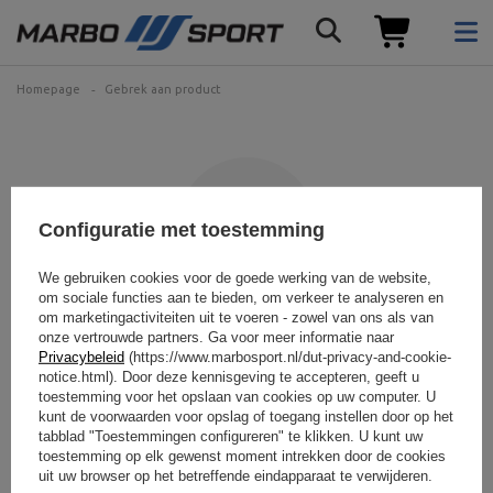
Homepage
Gebrek aan product
Configuratie met toestemming
We gebruiken cookies voor de goede werking van de website,
om sociale functies aan te bieden, om verkeer te analyseren en
om marketingactiviteiten uit te voeren - zowel van ons als van
Het product dat u zoekt is
onze vertrouwde partners. Ga voor meer informatie naar
Privacybeleid
(https://www.marbosport.nl/dut-privacy-and-cookie-
niet gevonden.
notice.html). Door deze kennisgeving te accepteren, geeft u
toestemming voor het opslaan van cookies op uw computer. U
kunt de voorwaarden voor opslag of toegang instellen door op het
Probeer preciezere parameters op te geven. Gebruik
geavanceerde
zoekmachine
.
tabblad "Toestemmingen configureren" te klikken. U kunt uw
toestemming op elk gewenst moment intrekken door de cookies
uit uw browser op het betreffende eindapparaat te verwijderen.