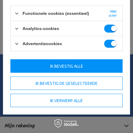
Zoekt u een product dat wij niet in ons
aanbod hebben?
Altijd
Functionele cookies (essentieel)
actief
Als u een product niet in ons aanbod hebt gevonden en het in onze
winkel wilt kopen, kunt u het speciale formulier gebruiken en ons een
Analytics-cookies
beschrijving sturen van het artikel dat u zoekt. Om dit te kunnen doen,
moet je
ingelogd
.
Advertentiecookies
Mijn bestelling
IK BEVESTIG ALLE
Orderstatus
Het volgen van de zending
IK BEVESTIG DE GESELECTEERDE
Ik wil een klacht indienen over het product
Ik wil een product terugsturen
IK VERWERP ALLE
Neem contact op met
Mijn rekening