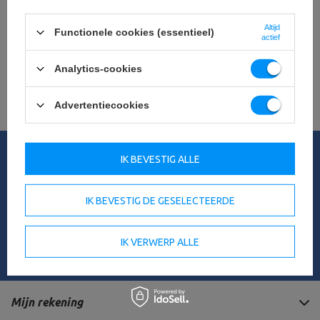
Zoekt u een product dat wij niet in ons
aanbod hebben?
Altijd
Functionele cookies (essentieel)
actief
Als u een product niet in ons aanbod hebt gevonden en het in onze
winkel wilt kopen, kunt u het speciale formulier gebruiken en ons een
Analytics-cookies
beschrijving sturen van het artikel dat u zoekt. Om dit te kunnen doen,
moet je
ingelogd
.
Advertentiecookies
Mijn bestelling
IK BEVESTIG ALLE
Orderstatus
Het volgen van de zending
IK BEVESTIG DE GESELECTEERDE
Ik wil een klacht indienen over het product
Ik wil een product terugsturen
IK VERWERP ALLE
Neem contact op met
Mijn rekening