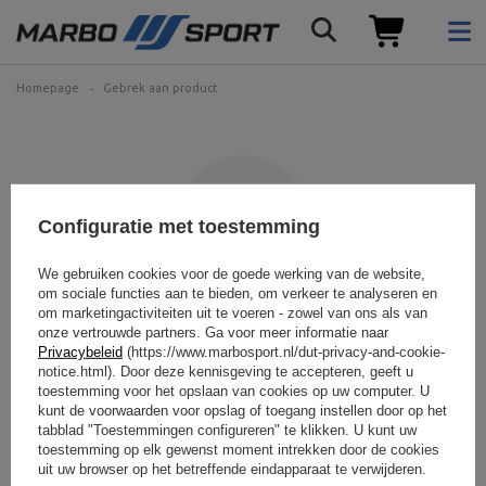
Homepage
Gebrek aan product
Configuratie met toestemming
We gebruiken cookies voor de goede werking van de website,
om sociale functies aan te bieden, om verkeer te analyseren en
om marketingactiviteiten uit te voeren - zowel van ons als van
Het product dat u zoekt is
onze vertrouwde partners. Ga voor meer informatie naar
Privacybeleid
(https://www.marbosport.nl/dut-privacy-and-cookie-
niet gevonden.
notice.html). Door deze kennisgeving te accepteren, geeft u
toestemming voor het opslaan van cookies op uw computer. U
kunt de voorwaarden voor opslag of toegang instellen door op het
Probeer preciezere parameters op te geven. Gebruik
geavanceerde
zoekmachine
.
tabblad "Toestemmingen configureren" te klikken. U kunt uw
toestemming op elk gewenst moment intrekken door de cookies
uit uw browser op het betreffende eindapparaat te verwijderen.