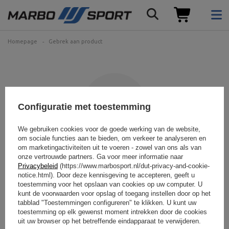
Homepage
Gebrek aan product
Configuratie met toestemming
We gebruiken cookies voor de goede werking van de website,
om sociale functies aan te bieden, om verkeer te analyseren en
om marketingactiviteiten uit te voeren - zowel van ons als van
Het product dat u zoekt is
onze vertrouwde partners. Ga voor meer informatie naar
Privacybeleid
(https://www.marbosport.nl/dut-privacy-and-cookie-
niet gevonden.
notice.html). Door deze kennisgeving te accepteren, geeft u
toestemming voor het opslaan van cookies op uw computer. U
kunt de voorwaarden voor opslag of toegang instellen door op het
Probeer preciezere parameters op te geven. Gebruik
geavanceerde
zoekmachine
.
tabblad "Toestemmingen configureren" te klikken. U kunt uw
toestemming op elk gewenst moment intrekken door de cookies
uit uw browser op het betreffende eindapparaat te verwijderen.