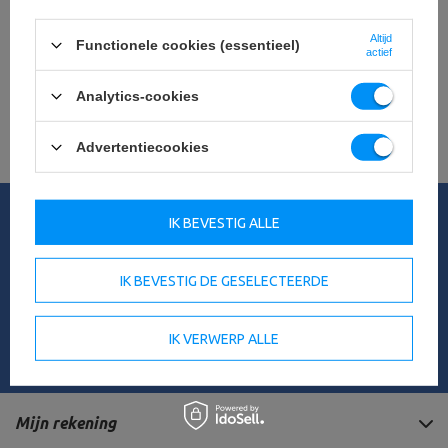
Zoekt u een product dat wij niet in ons
aanbod hebben?
Altijd
Functionele cookies (essentieel)
actief
Als u een product niet in ons aanbod hebt gevonden en het in onze
winkel wilt kopen, kunt u het speciale formulier gebruiken en ons een
Analytics-cookies
beschrijving sturen van het artikel dat u zoekt. Om dit te kunnen doen,
moet je
ingelogd
.
Advertentiecookies
Mijn bestelling
IK BEVESTIG ALLE
Orderstatus
Het volgen van de zending
IK BEVESTIG DE GESELECTEERDE
Ik wil een klacht indienen over het product
Ik wil een product terugsturen
IK VERWERP ALLE
Neem contact op met
Mijn rekening